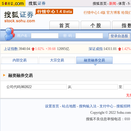
搜狐首页
-
新闻
-
体育
-
S
行情中心1.4版
官方博客
给我
首 页
个 股
指 
首 页
个 股
指 
用户名：
密 码：
上证指数:
3940.04
1.02%
+39.68
12095亿
深证成指:
14311.01
1.42%
内部交易
大宗交易
融资融券交易
融资融券交易
公司代码
从
至
无
设置首页
-
站点地图
-
搜狗输入法
-
支付中心
-
搜狐招聘
Copyright
©
2022 Sohu.com
搜狐不良信息举报电话：010－6