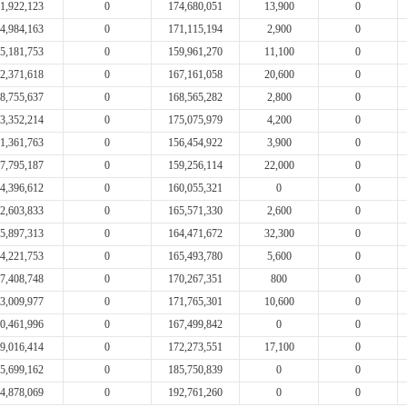
1,922,123
0
174,680,051
13,900
0
4,984,163
0
171,115,194
2,900
0
5,181,753
0
159,961,270
11,100
0
2,371,618
0
167,161,058
20,600
0
8,755,637
0
168,565,282
2,800
0
3,352,214
0
175,075,979
4,200
0
1,361,763
0
156,454,922
3,900
0
7,795,187
0
159,256,114
22,000
0
4,396,612
0
160,055,321
0
0
2,603,833
0
165,571,330
2,600
0
5,897,313
0
164,471,672
32,300
0
4,221,753
0
165,493,780
5,600
0
7,408,748
0
170,267,351
800
0
3,009,977
0
171,765,301
10,600
0
0,461,996
0
167,499,842
0
0
9,016,414
0
172,273,551
17,100
0
5,699,162
0
185,750,839
0
0
4,878,069
0
192,761,260
0
0