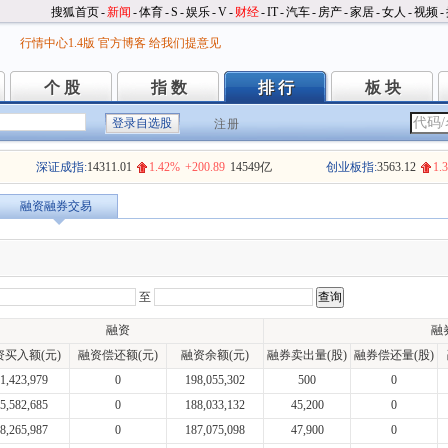
搜狐首页
-
新闻
-
体育
-
S
-
娱乐
-
V
-
财经
-
IT
-
汽车
-
房产
-
家居
-
女人
-
视频
-
行情中心1.4版
官方博客
给我们提意见
个 股
指 数
排 行
板 块
个 股
指 数
排 行
板 块
注册
深证成指:
14311.01
1.42%
+200.89
14549亿
创业板指:
3563.12
1.
融资融券交易
至
融资
融
资买入额(元)
融资偿还额(元)
融资余额(元)
融券卖出量(股)
融券偿还量(股)
1,423,979
0
198,055,302
500
0
5,582,685
0
188,033,132
45,200
0
8,265,987
0
187,075,098
47,900
0