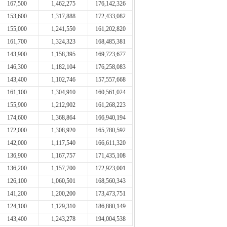
167,500
1,462,275
176,142,326
153,600
1,317,888
172,433,082
155,000
1,241,550
161,202,820
161,700
1,324,323
168,485,381
143,900
1,158,395
169,723,677
146,300
1,182,104
176,258,083
143,400
1,102,746
157,557,668
161,100
1,304,910
160,561,024
155,900
1,212,902
161,268,223
174,600
1,368,864
166,940,194
172,000
1,308,920
165,780,592
142,000
1,117,540
166,611,320
136,900
1,167,757
171,435,108
136,200
1,157,700
172,923,001
126,100
1,060,501
168,560,343
141,200
1,200,200
173,473,751
124,100
1,129,310
186,880,149
143,400
1,243,278
194,004,538