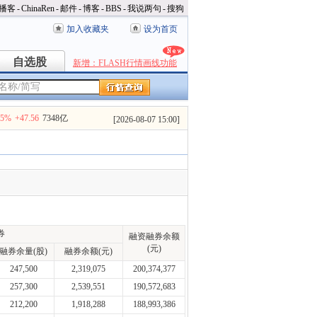
播客
-
ChinaRen
-
邮件
-
博客
-
BBS
-
我说两句
-
搜狗
加入收藏夹
设为首页
自选股
自选股
新增：FLASH行情画线功能
35%
+47.56
7348亿
[
2026-08-07 15:00
]
券
融资融券余额
(元)
融券余量(股)
融券余额(元)
247,500
2,319,075
200,374,377
257,300
2,539,551
190,572,683
212,200
1,918,288
188,993,386