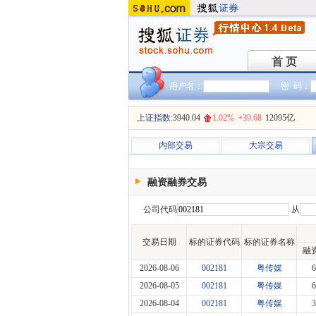
首 页
首 页
用户名：
密 码：
上证指数:
3940.04
1.02%
+39.68
12095亿
内部交易
大宗交易
融资融券交易
公司代码
从
交易日期
标的证券代码
标的证券名称
融
2026-08-06
002181
粤传媒
6
2026-08-05
002181
粤传媒
6
2026-08-04
002181
粤传媒
3