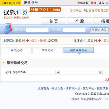
搜狐首页
-
新闻
-
体育
-
S
行情中心1.4版
官方博客
给我
首 页
个 股
指 
首 页
个 股
指 
用户名：
密 码：
上证指数:
3940.04
1.02%
+39.68
12095亿
深证成指:
14311.01
1.42%
内部交易
大宗交易
融资融券交易
融资融券交易
公司代码
从
至
无
设置首页
-
站点地图
-
搜狗输入法
-
支付中心
-
搜狐招聘
Copyright
©
2022 Sohu.com
搜狐不良信息举报电话：010－6