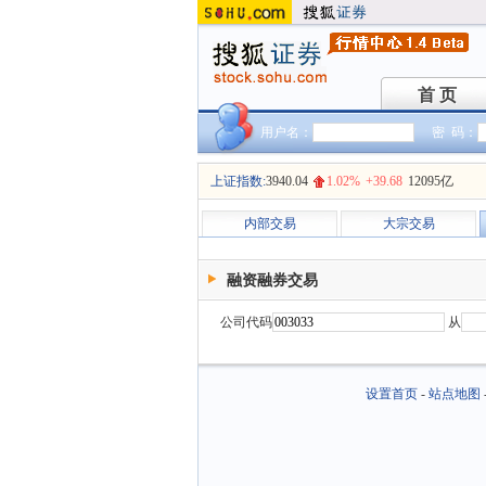
首 页
首 页
用户名：
密 码：
上证指数:
3940.04
1.02%
+39.68
12095亿
内部交易
大宗交易
融资融券交易
公司代码
从
设置首页
-
站点地图