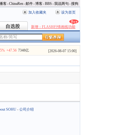
播客
-
ChinaRen
-
邮件
-
博客
-
BBS
-
我说两句
-
搜狗
加入收藏夹
设为首页
自选股
自选股
新增：FLASH行情画线功能
35%
+47.56
7348亿
[
2026-08-07 15:00
]
out SOHU
-
公司介绍