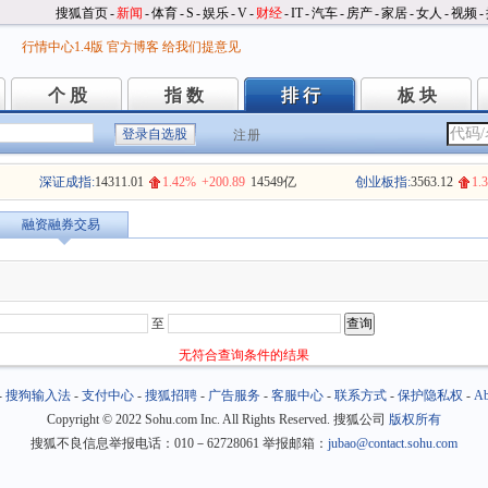
搜狐首页
-
新闻
-
体育
-
S
-
娱乐
-
V
-
财经
-
IT
-
汽车
-
房产
-
家居
-
女人
-
视频
-
行情中心1.4版
官方博客
给我们提意见
个 股
指 数
排 行
板 块
个 股
指 数
排 行
板 块
注册
深证成指:
14311.01
1.42%
+200.89
14549亿
创业板指:
3563.12
1.
融资融券交易
至
无符合查询条件的结果
-
搜狗输入法
-
支付中心
-
搜狐招聘
-
广告服务
-
客服中心
-
联系方式
-
保护隐私权
-
Ab
Copyright
©
2022 Sohu.com Inc. All Rights Reserved. 搜狐公司
版权所有
搜狐不良信息举报电话：010－62728061 举报邮箱：
jubao@contact.sohu.com