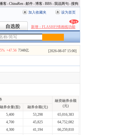
播客
-
ChinaRen
-
邮件
-
博客
-
BBS
-
我说两句
-
搜狗
加入收藏夹
设为首页
自选股
自选股
新增：FLASH行情画线功能
35%
+47.56
7348亿
[
2026-08-07 15:00
]
券
融资融券余额
(元)
融券余量(股)
融券余额(元)
5,400
53,298
65,016,383
4,700
45,825
64,752,082
4,300
41,194
66,259,810