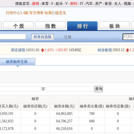
搜狐首页
-
新闻
-
体育
-
S
-
娱乐
-
V
-
财经
-
IT
-
汽车
-
房产
-
家居
-
女人
-
视频
-
行情中心1.4版
官方博客
给我们提意见
个 股
指 数
排 行
板 块
个 股
指 数
排 行
板 块
注册
深证成指:
14311.01
1.42%
+200.89
14549亿
创业板指:
3563.12
1.
融资融券交易
至
融资
融
资买入额(元)
融资偿还额(元)
融资余额(元)
融券卖出量(股)
融券偿还量(股)
3,050,191
0
64,963,085
700
0
1,562,835
0
64,706,257
600
0
3,172,678
0
66,218,616
0
0