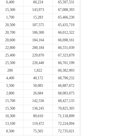
6,400
60,224
65,597,531
15,300
143,973
67,088,393
1,700
15,283
65,466,230
20,500
187,575
65,435,719
20,700
186,300
66,012,322
20,600
184,164
66,698,161
22,800
200,184
66,551,039
25,400
229,870
67,323,879
25,500
226,440
66,761,199
200
1,822
66,382,993
4,400
40,172
68,790,232
5,500
50,985
66,887,672
2,800
26,684
68,083,075
15,700
142,556
68,427,135
15,500
136,245
70,825,305
10,300
89,610
71,118,899
13,100
119,472
72,224,094
8,500
75,565
72,735,021