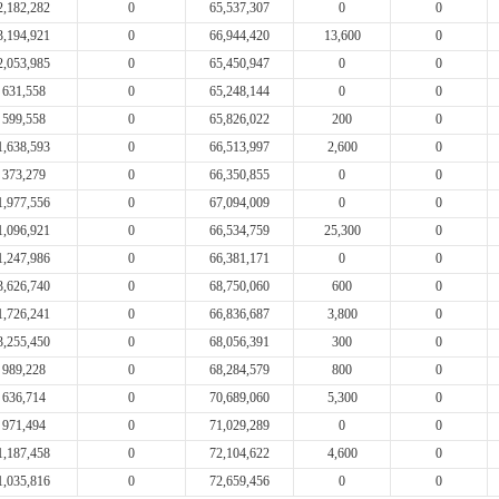
2,182,282
0
65,537,307
0
0
3,194,921
0
66,944,420
13,600
0
2,053,985
0
65,450,947
0
0
631,558
0
65,248,144
0
0
599,558
0
65,826,022
200
0
1,638,593
0
66,513,997
2,600
0
373,279
0
66,350,855
0
0
1,977,556
0
67,094,009
0
0
1,096,921
0
66,534,759
25,300
0
1,247,986
0
66,381,171
0
0
3,626,740
0
68,750,060
600
0
1,726,241
0
66,836,687
3,800
0
3,255,450
0
68,056,391
300
0
989,228
0
68,284,579
800
0
636,714
0
70,689,060
5,300
0
971,494
0
71,029,289
0
0
1,187,458
0
72,104,622
4,600
0
1,035,816
0
72,659,456
0
0