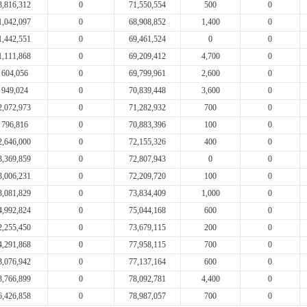
3,816,312
0
71,550,554
500
0
1,042,097
0
68,908,852
1,400
0
1,442,551
0
69,461,524
0
0
1,111,868
0
69,209,412
4,700
0
604,056
0
69,799,961
2,600
0
949,024
0
70,839,448
3,600
0
2,072,973
0
71,282,932
700
0
796,816
0
70,883,396
100
0
2,646,000
0
72,155,326
400
0
3,369,859
0
72,807,943
0
0
3,006,231
0
72,209,720
100
0
3,081,829
0
73,834,409
1,000
0
4,992,824
0
75,044,168
600
0
2,255,450
0
73,679,115
200
0
4,291,868
0
77,958,115
700
0
3,076,942
0
77,137,164
600
0
3,766,899
0
78,092,781
4,400
0
6,426,858
0
78,987,057
700
0