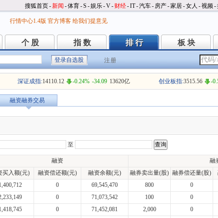
搜狐首页
-
新闻
-
体育
-
S
-
娱乐
-
V
-
财经
-
IT
-
汽车
-
房产
-
家居
-
女人
-
视频
-
行情中心1.4版
官方博客
给我们提意见
个 股
指 数
排 行
板 块
个 股
指 数
排 行
板 块
注册
深证成指:
14110.12
-0.24%
-34.09
13620亿
创业板指:
3515.56
-0
融资融券交易
至
融资
融
资买入额(元)
融资偿还额(元)
融资余额(元)
融券卖出量(股)
融券偿还量(股)
1,400,712
0
69,545,470
800
0
2,233,149
0
71,073,542
100
0
1,418,745
0
71,452,081
2,000
0