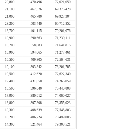
20,800
470,496
72,021,050
21,100
467,576
69,376,428
21,000
465,780
69,927,304
23,200
503,440
69,712,852
18,700
401,115
70,201,076
18,900
390,663
71,230,111
16,700
358,883
71,641,815
18,900
394,065
71,277,461
19,500
409,305
72,564,631
19,100
393,842
73,201,785
19,500
412,620
72,622,340
19,400
431,650
74,266,059
18,500
396,640
75,440,808
17,900
380,912
74,060,027
18,800
397,808
78,355,923
18,300
408,639
77,545,803
18,200
406,224
78,499,005
14,300
321,464
79,308,521