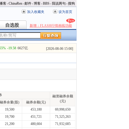
播客
-
ChinaRen
-
邮件
-
博客
-
BBS
-
我说两句
-
搜狗
加入收藏夹
设为首页
自选股
自选股
新增：FLASH行情画线功能
.55%
-19.58
6627亿
[
2026-08-06 15:00
]
券
融资融券余额
(元)
融券余量(股)
融券余额(元)
19,500
453,180
69,998,650
19,700
451,721
71,525,263
21,200
480,604
71,932,685