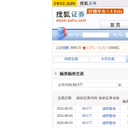
首 页
首 页
用户名：
密 码：
上证指数:
3900.35
0.57%
+21.92
11668亿
内部交易
大宗交易
融资融券交易
公司代码
从
交易日期
标的证券代码
标的证券名称
融
2026-08-05
301177
迪阿股份
2026-08-04
301177
迪阿股份
2026-08-03
301177
迪阿股份