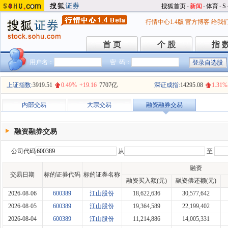
搜狐首页
-
新闻
-
体育
-
S
行情中心1.4版
官方博客
给我
首 页
个 股
指 
首 页
个 股
指 
用户名：
密 码：
上证指数:
3919.51
0.49%
+19.16
7707亿
深证成指:
14295.08
1.31%
内部交易
大宗交易
融资融券交易
融资融券交易
公司代码
从
至
融资
交易日期
标的证券代码
标的证券名称
融资买入额(元)
融资偿还额(元)
2026-08-06
600389
江山股份
18,622,636
30,577,642
2026-08-05
600389
江山股份
19,364,589
22,199,402
2026-08-04
600389
江山股份
11,214,886
14,005,331