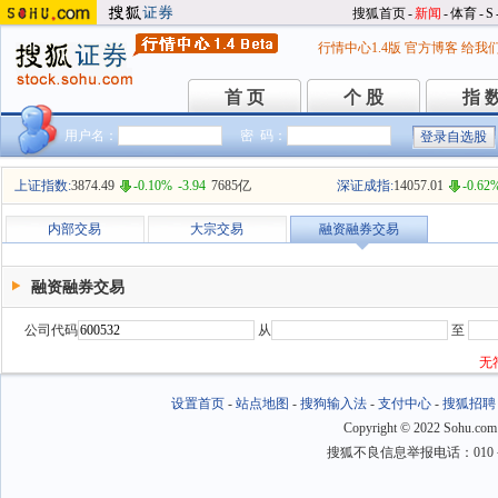
搜狐首页
-
新闻
-
体育
-
S
行情中心1.4版
官方博客
给我
首 页
个 股
指 
首 页
个 股
指 
用户名：
密 码：
上证指数:
3874.49
-0.10%
-3.94
7685亿
深证成指:
14057.01
-0.62
内部交易
大宗交易
融资融券交易
融资融券交易
公司代码
从
至
无
设置首页
-
站点地图
-
搜狗输入法
-
支付中心
-
搜狐招聘
Copyright
©
2022 Sohu.com
搜狐不良信息举报电话：010－6