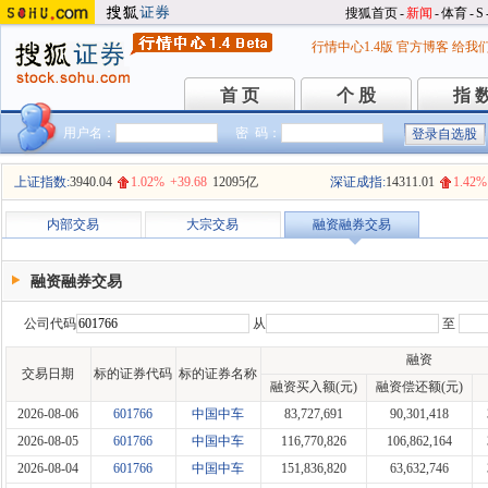
搜狐首页
-
新闻
-
体育
-
S
行情中心1.4版
官方博客
给我
首 页
个 股
指 
首 页
个 股
指 
用户名：
密 码：
上证指数:
3940.04
1.02%
+39.68
12095亿
深证成指:
14311.01
1.42%
内部交易
大宗交易
融资融券交易
融资融券交易
公司代码
从
至
融资
交易日期
标的证券代码
标的证券名称
融资买入额(元)
融资偿还额(元)
2026-08-06
601766
中国中车
83,727,691
90,301,418
2026-08-05
601766
中国中车
116,770,826
106,862,164
2026-08-04
601766
中国中车
151,836,820
63,632,746