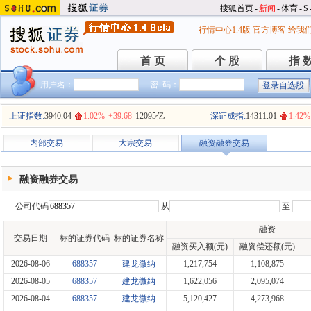
搜狐首页
-
新闻
-
体育
-
S
行情中心1.4版
官方博客
给我
首 页
个 股
指 
首 页
个 股
指 
用户名：
密 码：
上证指数:
3940.04
1.02%
+39.68
12095亿
深证成指:
14311.01
1.42%
内部交易
大宗交易
融资融券交易
融资融券交易
公司代码
从
至
融资
交易日期
标的证券代码
标的证券名称
融资买入额(元)
融资偿还额(元)
2026-08-06
688357
建龙微纳
1,217,754
1,108,875
2026-08-05
688357
建龙微纳
1,622,056
2,095,074
2026-08-04
688357
建龙微纳
5,120,427
4,273,968