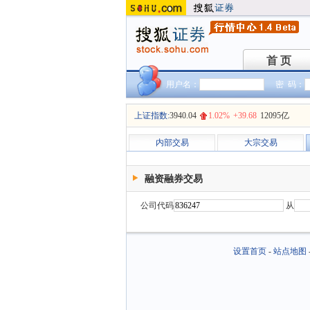
首 页
首 页
用户名：
密 码：
上证指数:
3940.04
1.02%
+39.68
12095亿
内部交易
大宗交易
融资融券交易
公司代码
从
设置首页
-
站点地图