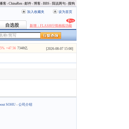
播客
-
ChinaRen
-
邮件
-
博客
-
BBS
-
我说两句
-
搜狗
加入收藏夹
设为首页
自选股
自选股
新增：FLASH行情画线功能
35%
+47.56
7348亿
[
2026-08-07 15:00
]
out SOHU
-
公司介绍