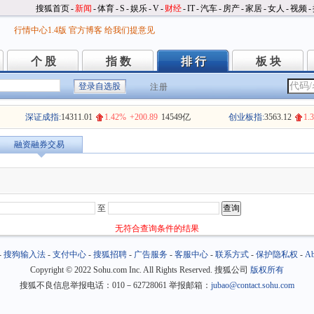
搜狐首页
-
新闻
-
体育
-
S
-
娱乐
-
V
-
财经
-
IT
-
汽车
-
房产
-
家居
-
女人
-
视频
-
行情中心1.4版
官方博客
给我们提意见
个 股
指 数
排 行
板 块
个 股
指 数
排 行
板 块
注册
深证成指:
14311.01
1.42%
+200.89
14549亿
创业板指:
3563.12
1.
融资融券交易
至
无符合查询条件的结果
-
搜狗输入法
-
支付中心
-
搜狐招聘
-
广告服务
-
客服中心
-
联系方式
-
保护隐私权
-
Ab
Copyright
©
2022 Sohu.com Inc. All Rights Reserved. 搜狐公司
版权所有
搜狐不良信息举报电话：010－62728061 举报邮箱：
jubao@contact.sohu.com