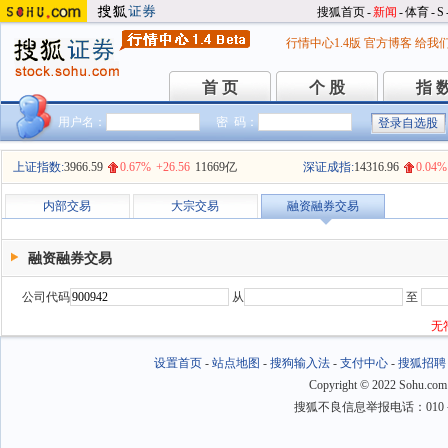
搜狐首页
-
新闻
-
体育
-
S
行情中心1.4版
官方博客
给我
首 页
个 股
指 
首 页
个 股
指 
用户名：
密 码：
上证指数:
3966.59
0.67%
+26.56
11669亿
深证成指:
14316.96
0.04%
内部交易
大宗交易
融资融券交易
融资融券交易
公司代码
从
至
无
设置首页
-
站点地图
-
搜狗输入法
-
支付中心
-
搜狐招聘
Copyright
©
2022 Sohu.com
搜狐不良信息举报电话：010－6