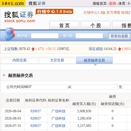
搜狐首页
-
新闻
-
体育
-
S
行情中心1.4版
官方博客
给我
首 页
个 股
指 
首 页
个 股
指 
用户名：
密 码：
上证指数:
3878.43
1.47%
+56.15
12087亿
深证成指:
14144.21
1.86%
内部交易
大宗交易
融资融券交易
融资融券交易
公司代码
从
至
融资
交易日期
标的证券代码
标的证券名称
融资买入额(元)
融资偿还额(元)
2026-08-04
920037
广信科技
5,608,836
0
2026-08-03
920037
广信科技
3,280,459
0
2026-07-31
920037
广信科技
3,237,685
0