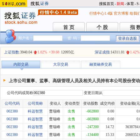
搜狐首页
-
新闻
-
体育
-
S
行情中心1.4版
官方博客
给我
首 页
个 股
指 
首 页
个 股
指 
用户名：
密 码：
上证指数:
3940.04
1.02%
+39.68
12095亿
深证成指:
14311.01
1.42%
内部交易
大宗交易
融资融券交易
上市公司董事、监事、高级管理人员及相关人员持有本公司股份变动
公司代码或简称
变更日期从
公司代码
公司简称
变动人
变动类型
变动股数
成交均价
变动金额(元
002380
科远智慧
曹瑞峰
出售
-602800
0.00
0.
002380
科远智慧
曹瑞峰
出售
-602800
0.00
0.
002380
科远智慧
曹瑞峰
出售
-247200
14.72
3638784.
002380
科远智慧
曹瑞峰
出售
-134400
15.33
2060352.