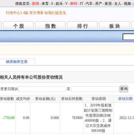
搜狐首页
-
新闻
-
体育
-
S
-
娱乐
-
V
-
财经
-
IT
-
汽车
-
房产
-
家居
-
女人
-
视频
-
行情中心1.4版
官方博客
给我们提意见
个 股
指 数
排 行
板 块
个 股
指 数
排 行
板 块
融资融券交易
相关人员持有本公司股份变动情况
变更日期从
至
变动股数
成交均价
变动金额(元)
变动后持股数
变动原因
变动日期
1、2019年股权激
励计划第三期限制
性股票回购注销
-776100
0.00
0.000
783900
2022-12-
468000股；2、通
过大宗交易减持
308100股