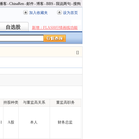
播客
-
ChinaRen
-
邮件
-
博客
-
BBS
-
我说两句
-
搜狗
加入收藏夹
设为首页
自选股
自选股
新增：FLASH行情画线功能
[
]
持股种类
与董监高关系
董监高职务
31
A股
本人
财务总监