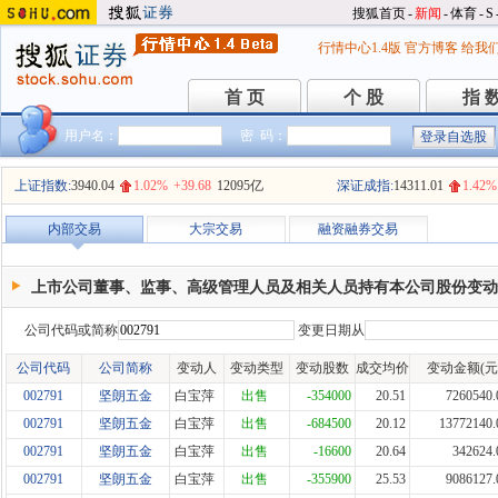
搜狐首页
-
新闻
-
体育
-
S
行情中心1.4版
官方博客
给我
首 页
个 股
指 
首 页
个 股
指 
用户名：
密 码：
上证指数:
3940.04
1.02%
+39.68
12095亿
深证成指:
14311.01
1.42%
内部交易
大宗交易
融资融券交易
上市公司董事、监事、高级管理人员及相关人员持有本公司股份变动
公司代码或简称
变更日期从
公司代码
公司简称
变动人
变动类型
变动股数
成交均价
变动金额(元
002791
坚朗五金
白宝萍
出售
-354000
20.51
7260540.
002791
坚朗五金
白宝萍
出售
-684500
20.12
13772140.
002791
坚朗五金
白宝萍
出售
-16600
20.64
342624.
002791
坚朗五金
白宝萍
出售
-355900
25.53
9086127.