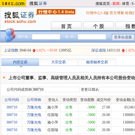
搜狐首页
-
新闻
-
体育
-
S
行情中心1.4版
官方博客
给我
首 页
个 股
指 
首 页
个 股
指 
用户名：
密 码：
上证指数:
3940.04
1.02%
+39.68
12095亿
深证成指:
14311.01
1.42%
内部交易
大宗交易
融资融券交易
上市公司董事、监事、高级管理人员及相关人员持有本公司股份变动
公司代码或简称
变更日期从
公司代码
公司简称
变动人
变动类型
变动股数
成交均价
变动金额(元
300710
万隆光电
施小萍
出售
-3000
27.08
81240.
300710
万隆光电
任国瑞
出售
-5000
26.00
130000.
300710
万隆光电
施小萍
出售
-5000
26.00
130000.
300710
万隆光电
任国瑞
出售
-5000
26.00
130000.