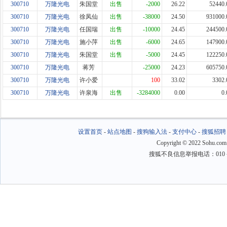
300710
万隆光电
朱国堂
出售
-2000
26.22
52440.
300710
万隆光电
徐凤仙
出售
-38000
24.50
931000.
300710
万隆光电
任国瑞
出售
-10000
24.45
244500.
300710
万隆光电
施小萍
出售
-6000
24.65
147900.
300710
万隆光电
朱国堂
出售
-5000
24.45
122250.
300710
万隆光电
蒋芳
-25000
24.23
605750.
300710
万隆光电
许小爱
100
33.02
3302.
300710
万隆光电
许泉海
出售
-3284000
0.00
0.
设置首页
-
站点地图
-
搜狗输入法
-
支付中心
-
搜狐招聘
Copyright
©
2022 Sohu.com
搜狐不良信息举报电话：010－6