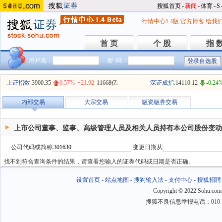
搜狐首页
-
新闻
-
体育
-
S
行情中心1.4版
官方博客
给我
首 页
个 股
指 
首 页
个 股
指 
用户名：
密 码：
上证指数:
3900.35
0.57%
+21.92
11668亿
深证成指:
14110.12
-0.24
内部交易
大宗交易
融资融券交易
上市公司董事、监事、高级管理人员及相关人员持有本公司股份变动
公司代码或简称
变更日期从
找不到符合查询条件的结果，请查看您输入的证券代码或日期是否正确。
设置首页
-
站点地图
-
搜狗输入法
-
支付中心
-
搜狐招聘
Copyright
©
2022 Sohu.com
搜狐不良信息举报电话：010－6