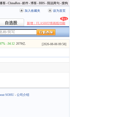
播客
-
ChinaRen
-
邮件
-
博客
-
BBS
-
我说两句
-
搜狗
加入收藏夹
设为首页
自选股
自选股
新增：FLASH行情画线功能
.97%
-34.12
2078亿
[
2026-08-06 09:58
]
out SOHU
-
公司介绍