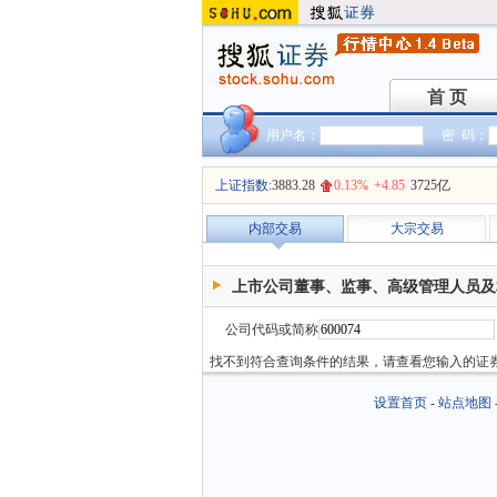
首 页
首 页
用户名：
密 码：
上证指数:
3883.28
0.13%
+4.85
3725亿
内部交易
大宗交易
上市公司董事、监事、高级管理人员及
公司代码或简称
找不到符合查询条件的结果，请查看您输入的证
设置首页
-
站点地图