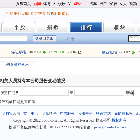
搜狐首页
-
新闻
-
体育
-
S
-
娱乐
-
V
-
财经
-
IT
-
汽车
-
房产
-
家居
-
女人
-
视频
-
行情中心1.4版
官方博客
给我们提意见
个 股
指 数
排 行
板 块
个 股
指 数
排 行
板 块
注册
深证成指:
14084.04
-0.43%
-60.16
4364亿
创业板指:
3501.02
-0
融资融券交易
相关人员持有本公司股份变动情况
变更日期从
至
券代码或日期是否正确。
-
搜狗输入法
-
支付中心
-
搜狐招聘
-
广告服务
-
客服中心
-
联系方式
-
保护隐私权
-
Ab
Copyright
©
2022 Sohu.com Inc. All Rights Reserved. 搜狐公司
版权所有
搜狐不良信息举报电话：010－62728061 举报邮箱：
jubao@contact.sohu.com