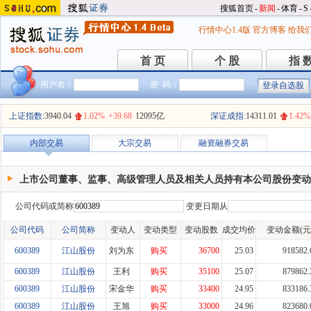
搜狐首页
-
新闻
-
体育
-
S
行情中心1.4版
官方博客
给我
首 页
个 股
指 
首 页
个 股
指 
用户名：
密 码：
上证指数:
3940.04
1.02%
+39.68
12095亿
深证成指:
14311.01
1.42%
内部交易
大宗交易
融资融券交易
上市公司董事、监事、高级管理人员及相关人员持有本公司股份变动
公司代码或简称
变更日期从
公司代码
公司简称
变动人
变动类型
变动股数
成交均价
变动金额(元
600389
江山股份
刘为东
购买
36700
25.03
918582.
600389
江山股份
王利
购买
35100
25.07
879862.
600389
江山股份
宋金华
购买
33400
24.95
833186.
600389
江山股份
王旭
购买
33000
24.96
823680.