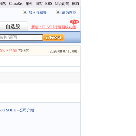
播客
-
ChinaRen
-
邮件
-
博客
-
BBS
-
我说两句
-
搜狗
加入收藏夹
设为首页
自选股
自选股
新增：FLASH行情画线功能
35%
+47.56
7348亿
[
2026-08-07 15:00
]
out SOHU
-
公司介绍