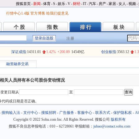
搜狐首页
-
新闻
-
体育
-
S
-
娱乐
-
V
-
财经
-
IT
-
汽车
-
房产
-
家居
-
女人
-
视频
-
行情中心1.4版
官方博客
给我们提意见
个 股
指 数
排 行
板 块
个 股
指 数
排 行
板 块
注册
深证成指:
14311.01
1.42%
+200.89
14549亿
创业板指:
3563.12
1.
融资融券交易
相关人员持有本公司股份变动情况
变更日期从
至
券代码或日期是否正确。
-
搜狗输入法
-
支付中心
-
搜狐招聘
-
广告服务
-
客服中心
-
联系方式
-
保护隐私权
-
Ab
Copyright
©
2022 Sohu.com Inc. All Rights Reserved. 搜狐公司
版权所有
搜狐不良信息举报电话：010－62728061 举报邮箱：
jubao@contact.sohu.com