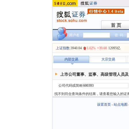
首 页
首 页
用户名：
密 码：
上证指数:
3940.04
1.02%
+39.68
12095亿
内部交易
大宗交易
上市公司董事、监事、高级管理人员及
公司代码或简称
找不到符合查询条件的结果，请查看您输入的证
设置首页
-
站点地图