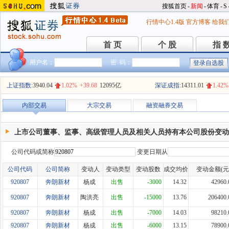
搜狐首页
-
新闻
-
体育
-
S
行情中心1.4版
官方博客
给我
首 页
个 股
指 
首 页
个 股
指 
用户名：
密 码：
上证指数:
3940.04
1.02%
+39.68
12095亿
深证成指:
14311.01
1.42%
内部交易
大宗交易
融资融券交易
上市公司董事、监事、高级管理人员及相关人员持有本公司股份变动
公司代码或简称
变更日期从
公司代码
公司简称
变动人
变动类型
变动股数
成交均价
变动金额(元
920807
奔朗新材
杨成
出售
-3000
14.32
42960.
920807
奔朗新材
陶洪亮
出售
-15000
13.76
206400.
920807
奔朗新材
杨成
出售
-7000
14.03
98210.
920807
奔朗新材
杨成
出售
-6000
13.15
78900.