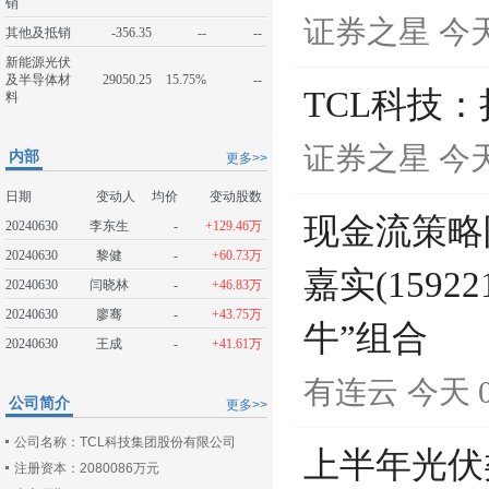
销
证券之星
今天
其他及抵销
-356.35
--
--
新能源光伏
及半导体材
29050.25
15.75%
--
TCL科技
料
证券之星
今天
内部
更多>>
日期
变动人
均价
变动股数
现金流策略
20240630
李东生
-
+129.46万
20240630
黎健
-
+60.73万
嘉实(159
20240630
闫晓林
-
+46.83万
20240630
廖骞
-
+43.75万
牛”组合
20240630
王成
-
+41.61万
有连云
今天 0
公司简介
更多>>
公司名称：TCL科技集团股份有限公司
上半年光伏
注册资本：2080086万元