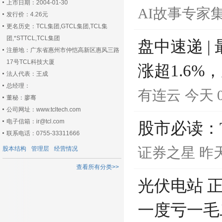
上市日期：2004-01-30
AI故事专家
发行价：4.26元
更名历史：TCL集团,GTCL集团,TCL集
团,*STTCL,TCL集团
盘中速递 |
注册地：广东省惠州市仲恺高新区惠风三路
17号TCL科技大厦
涨超1.6
法人代表：王成
总经理：
有连云
今天 0
董秘：廖骞
公司网址：www.tcltech.com
电子信箱：ir@tcl.com
股市必读：T
联系电话：0755-33311666
证券之星
昨天
股本结构
管理层
经营情况
查看所有分类>>
光伏电站 
一度亏一毛