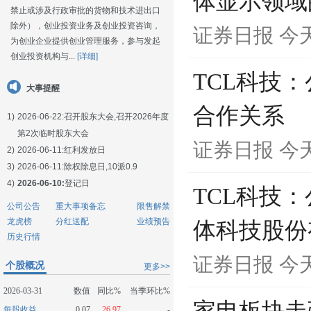
体显示领域
禁止或涉及行政审批的货物和技术进出口
除外），创业投资业务及创业投资咨询，
证券日报
今天
为创业企业提供创业管理服务，参与发起
创业投资机构与...
[详细]
TCL科技
大事提醒
合作关系
1)
2026-06-22:
召开股东大会,召开2026年度
第2次临时股东大会
证券日报
今天
2)
2026-06-11:
红利发放日
3)
2026-06-11:
除权除息日,10派0.9
4)
2026-06-10:
登记日
TCL科技
公司公告
重大事项备忘
限售解禁
龙虎榜
分红送配
业绩预告
体科技股份
历史行情
证券日报
今天
个股概况
更多>>
2026-03-31
数值
同比%
当季环比%
每股收益
0.07
26.97
-