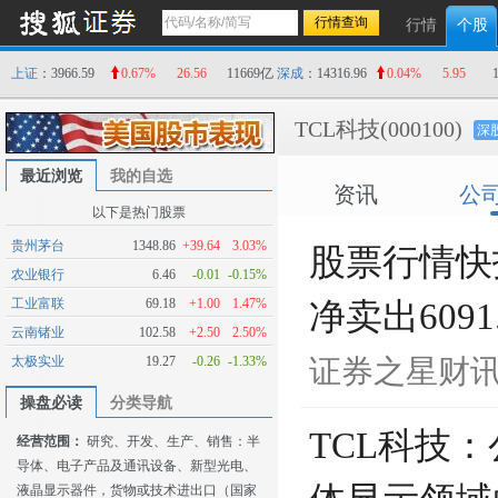
行情
个股
上证
：3966.59
0.67%
26.56
11669亿
深成
：14316.96
0.04%
5.95
TCL科技
(000100)
深
最近浏览
我的自选
资讯
公
以下是热门股票
贵州茅台
1348.86
+39.64
3.03%
股票行情快报
农业银行
6.46
-0.01
-0.15%
工业富联
69.18
+1.00
1.47%
净卖出6091
云南锗业
102.58
+2.50
2.50%
太极实业
19.27
-0.26
-1.33%
证券之星财
操盘必读
分类导航
TCL科技
经营范围：
研究、开发、生产、销售：半
导体、电子产品及通讯设备、新型光电、
液晶显示器件，货物或技术进出口（国家