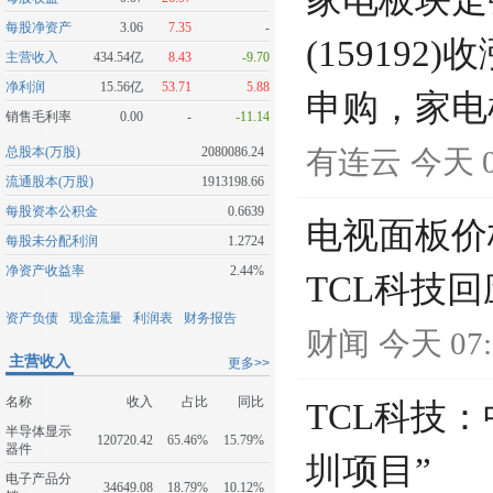
家电板块走
每股净资产
3.06
7.35
-
(15919
主营收入
434.54亿
8.43
-9.70
净利润
15.56亿
53.71
5.88
申购，家电
销售毛利率
0.00
-
-11.14
总股本(万股)
2080086.24
有连云
今天 0
流通股本(万股)
1913198.66
每股资本公积金
0.6639
电视面板价
每股未分配利润
1.2724
净资产收益率
2.44%
TCL科技回
资产负债
现金流量
利润表
财务报告
财闻
今天 07:
主营收入
更多>>
名称
收入
占比
同比
TCL科技
半导体显示
120720.42
65.46%
15.79%
器件
圳项目”
电子产品分
34649.08
18.79%
10.12%