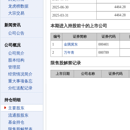
龙虎榜数据
4464.28
2025-06-30
大宗交易
4464.28
2025-03-31
新闻资讯
本期进入持股前十的上市公司
公司公告
编号
证券简称
证券代码
1
金隅冀东
000401
公司概况
2
万年青
000789
公司简介
股本结构
限售股解禁记录
管理层
上市日期
公司名称
证券代码
经营情况简介
重大事项备忘
分红送配记录
持仓明细
主要股东
流通股股东
基金持仓
限售股解禁表