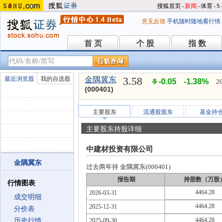
搜狐首页
-
新闻
-
体育
-
S
意见反馈
手机随时随地看行情
首 页
个 股
指 数
首 页
个 股
指 数
3.58
最近浏览股
我的自选股
金隅冀东
-0.05
-1.38%
2
(000401)
主要股东
流通股股东
基金持
主要股东持股详细
中建材投资有限公司
金隅冀东
过去两年持 金隅冀东(000401)
报告期
持股数（万股
行情图表
4464.28
2026-03-31
成交明细
4464.28
2025-12-31
分价表
4464.28
历史行情
2025-09-30