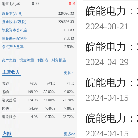
销售毛利率
0.00
-
8.01
皖能电力：
总股本(万股)
226686.33
流通股本(万股)
226686.33
2024-08-21
每股资本公积金
1.6683
每股未分配利润
3.5943
皖能电力：
净资产收益率
2.53%
2024-04-29
资产负债
现金流量
利润表
财务报告
主营收入
更多>>
皖能电力：
名称
收入
占比
同比
运输
409.09
55.05%
-6.02%
2024-04-15
垃圾处理
274.98
37.00%
-2.70%
其他
54.99
7.40%
-7.86%
皖能电力：
建造服务
4.08
0.55%
-93.72%
2024-04-15
内部
更多>>