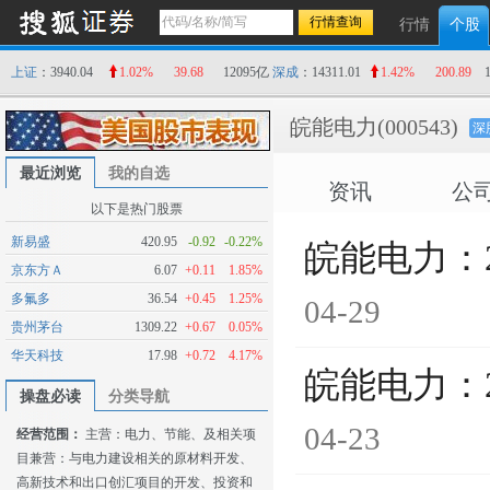
行情
个股
上证
：3940.04
1.02%
39.68
12095亿
深成
：14311.01
1.42%
200.89
皖能电力
(000543)
深
最近浏览
我的自选
资讯
公
以下是热门股票
新易盛
420.95
-0.92
-0.22%
皖能电力：
京东方Ａ
6.07
+0.11
1.85%
多氟多
36.54
+0.45
1.25%
04-29
贵州茅台
1309.22
+0.67
0.05%
华天科技
17.98
+0.72
4.17%
皖能电力：
操盘必读
分类导航
04-23
经营范围：
主营：电力、节能、及相关项
目兼营：与电力建设相关的原材料开发、
高新技术和出口创汇项目的开发、投资和