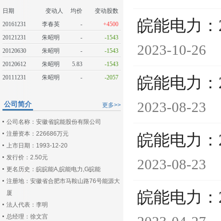
日期
变动人
均价
变动股数
皖能电力：
20161231
李春英
-
+4500
20121231
朱昭明
-
-1543
2023-10-26
20120630
朱昭明
-
-1543
20120612
朱昭明
5.83
-1543
20111231
朱昭明
-
-2057
皖能电力：
2023-08-23
公司简介
更多>>
公司名称：安徽省皖能股份有限公司
注册资本：226686万元
皖能电力：
上市日期：1993-12-20
发行价：2.50元
2023-08-23
更名历史：皖皖能A,皖能电力,G皖能
注册地：安徽省合肥市马鞍山路76号能源大
皖能电力：
厦
法人代表：李明
总经理：徐文宫