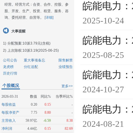
皖能电力：
经营。经营方式：合资、合作、控股、参
股、开发、生产、投资、租赁、服务、咨
询、委托经营、自营等。
[详细]
2025-10-24
大事提醒
皖能电力：
1)
分配预案:10派3.79元(含税)
2)
上次除权:10派3.19(2025-06-25)
2025-08-25
公司公告
重大事项备忘
限售解禁
龙虎榜
分红送配
业绩预告
皖能电力：
历史行情
个股概况
更多>>
2024-10-27
2026-03-31
数值
同比%
当季环比%
每股收益
0.20
0.15
-
皖能电力：
每股净资产
7.75
8.80
-
主营收入
59.97亿
-6.59
8.38
2024-08-21
净利润
4.44亿
0.15
82.69