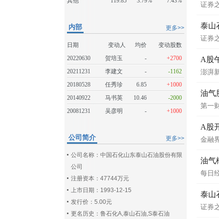
其他
119.85
3.79%
7.43%
证券
泰山
内部
更多>>
证券
日期
变动人
均价
变动股数
20220630
贺培玉
-
+2700
A股
20211231
李建文
-
-1162
澎湃
20180528
任秀珍
6.85
+1000
油气
20140922
马书英
10.46
-2000
第一
20081231
吴彦明
-
+1000
A股
公司简介
更多>>
金融
公司名称：中国石化山东泰山石油股份有限
油气
公司
每日
注册资本：47744万元
上市日期：1993-12-15
泰山
发行价：5.00元
证券
更名历史：鲁石化A,泰山石油,S泰石油