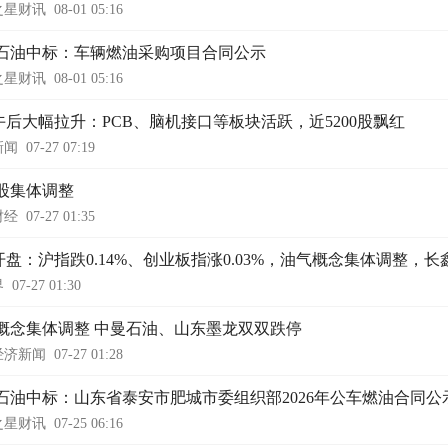
之星财讯
08-01 05:16
石油中标：车辆燃油采购项目合同公示
之星财讯
08-01 05:16
午后大幅拉升：PCB、脑机接口等板块活跃，近5200股飘红
新闻
07-27 07:19
股集体调整
财经
07-27 01:35
开盘：沪指跌0.14%、创业板指涨0.03%，油气概念集体调整，长鑫
界
07-27 01:30
概念集体调整 中曼石油、山东墨龙双双跌停
经济新闻
07-27 01:28
石油中标：山东省泰安市肥城市委组织部2026年公车燃油合同公
之星财讯
07-25 06:16