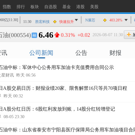
11:30
苏博特
快速拉升
指数
排行
板块
自选股
基金
港股
美股
11:30
七彩化学
快速拉升
060亿
[11:30]
11:30
胜宏科技
快速拉升
N展芯
403.28%
11:30
新天科技
快速拉升
6.46
石油
(000554)
0.31%
+0.02
2026-08-07 11:30
融
11:30
祥鑫科技
快速拉升
11:30
金域医学
快速拉升
资讯
公司新闻
公告
财报
11:29
祥鑫科技
快速拉升
11:29
智度股份
猛烈打压
石油中标：军休中心公务用车加油卡充值费用合同公示
之星财讯
昨天 06:56
6日A股交易日历：财报业绩20家、限售解禁16只等共70项日程
界
昨天 00:32
6日A股分红日历：6股红利发放到账，14股分红转增登记
界
08-05 23:30
石油中标：山东省泰安市宁阳县医疗保障局公务用车加油项目合