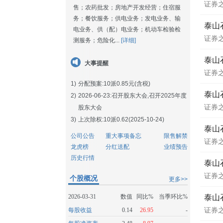
证券
售；农药批发；房地产开发经营；住宿服
务；餐饮服务；供电业务；发电业务、输
泰山
电业务、供（配）电业务；机动车检验检
证券
测服务；危险化...
[详细]
泰山
大事提醒
证券
1)
分配预案:10派0.85元(含税)
泰山石
2)
2026-06-23:
召开股东大会,召开2025年度
证券
股东大会
3)
上次除权:10派0.62(2025-10-24)
泰山
公司公告
重大事项备忘
限售解禁
证券
龙虎榜
分红送配
业绩预告
历史行情
泰山
证券
个股概况
更多>>
2026-03-31
数值
同比%
当季环比%
泰山
每股收益
0.14
26.95
-
证券