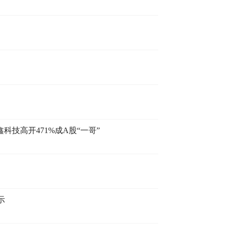
科技高开471%成A股“一哥”
示