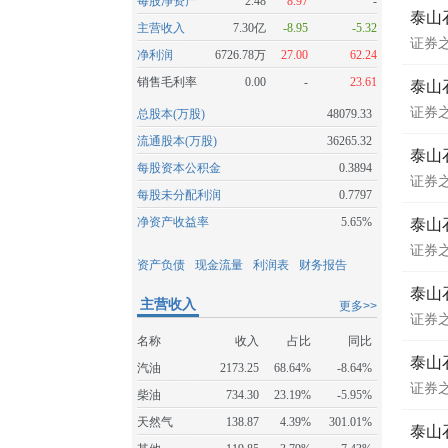
每股净资产
2.48
8.97
-
泰山
主营收入
7.30亿
-8.95
-5.32
证券
净利润
6726.78万
27.00
62.24
销售毛利率
0.00
-
23.61
泰山石
证券
总股本(万股)
48079.33
流通股本(万股)
36265.32
泰山
每股资本公积金
0.3894
证券
每股未分配利润
0.7797
净资产收益率
5.65%
泰山石
证券
资产负债
现金流量
利润表
财务报告
泰山
主营收入
更多>>
证券
名称
收入
占比
同比
泰山石
汽油
2173.25
68.64%
-8.64%
证券
柴油
734.30
23.19%
-5.95%
天然气
138.87
4.39%
301.01%
泰山石