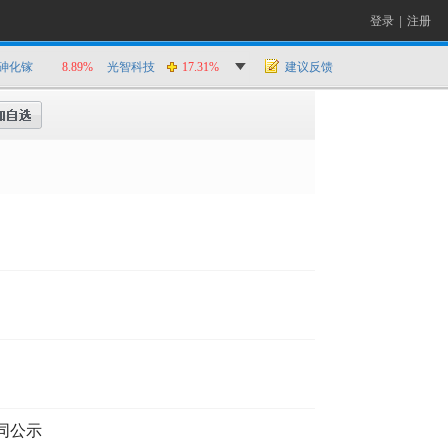
登录
|
注册
砷化镓
8.89%
光智科技
17.31%
建议反馈
同公示