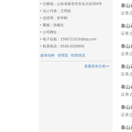
注册地：山东省泰安市东岳大街369号
泰山石
法人代表：王明昌
证券
总经理：孙学刚
董秘：孙建生
泰山
公司网址：
证券
电子信箱：1596721616@qq.com
泰山
联系电话：0538-6269600
证券
股本结构
管理层
经营情况
泰山
查看所有分类>>
证券
泰山石
证券
泰山石
证券
泰山石