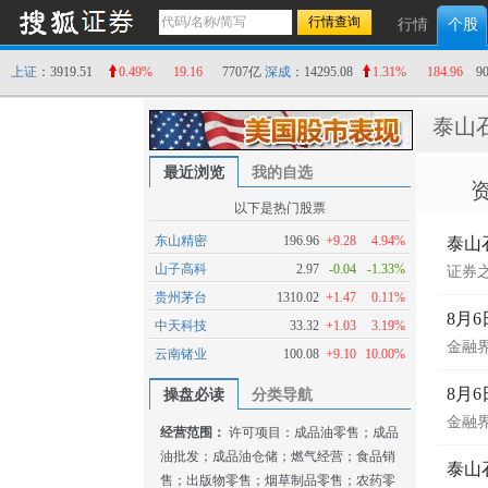
行情
个股
上证
：3919.51
0.49%
19.16
7707亿
深成
：14295.08
1.31%
184.96
9
泰山
最近浏览
我的自选
以下是热门股票
东山精密
196.96
+9.28
4.94%
泰山
山子高科
2.97
-0.04
-1.33%
证券
贵州茅台
1310.02
+1.47
0.11%
8月
中天科技
33.32
+1.03
3.19%
金融
云南锗业
100.08
+9.10
10.00%
8月
操盘必读
分类导航
金融
经营范围：
许可项目：成品油零售；成品
油批发；成品油仓储；燃气经营；食品销
泰山
售；出版物零售；烟草制品零售；农药零