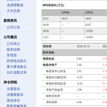
龙虎榜数据
净利润成长(万元)
大宗交易
(2026)
(2025)
0331
4613
4445
新闻资讯
0630
--
8247
公司公告
0930
--
11930
公司概况
1231
--
14160
公司简介
报告期
2026-03-31
同
股本结构
财务指标
管理层
每股收益
0.04
3.
经营情况简介
每股净资产
3.40
2.
重大事项备忘
每股资本公积金
2.91
0.
分红送配记录
每股未分配利润
-0.55
16
持仓明细
每股经营现金流
-0.01
91
主要股东
净资产收益率
1.08
1.
流通股股东
销售毛利率
--
--
基金持仓
净利润率
4.46
8.
限售股解禁表