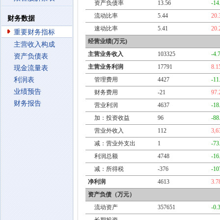
资产负债率
13.56
-14
流动比率
5.44
20
财务数据
速动比率
5.41
20
重要财务指标
经营业绩(万元)
主营收入构成
主营业务收入
103325
-4.
资产负债表
主营业务利润
17791
8.
现金流量表
利润表
管理费用
4427
-11
业绩预告
财务费用
-21
97
财务报告
营业利润
4637
-18
加：投资收益
96
-88
营业外收入
112
3,6
减：营业外支出
1
-73
利润总额
4748
-16
减：所得税
-376
-10
净利润
4613
3.
资产负债（万元）
流动资产
357651
-0.