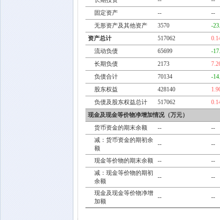
长期投资
--
--
固定资产
--
--
无形资产及其他资产
3570
-23
资产总计
517062
0.
流动负债
65699
-17
长期负债
2173
7.
负债合计
70134
-14
股东权益
428140
1.
负债及股东权益总计
517062
0.
现金及现金等价物净增加情况（万元）
货币资金的期末余额
--
--
减：货币资金的期初余
--
--
额
现金等价物的期末余额
--
--
减：现金等价物的期初
--
--
余额
现金及现金等价物净增
--
--
加额