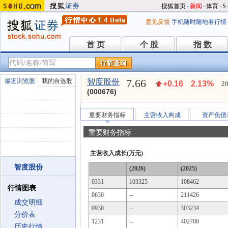
搜狐首页
-
新闻
-
体育
-
S
意见反馈
手机随时随地看行情
首 页
个 股
指 数
首 页
个 股
指 数
7.66
最近浏览股
我的自选股
智度股份
+0.16
2.13%
20
(000676)
重要财务指标
主营收入构成
资产负债
重要财务指标
主营收入成长(万元)
智度股份
(2026)
(2025)
0331
103325
108462
行情图表
0630
--
211426
成交明细
0930
--
303234
分价表
1231
--
402700
历史行情