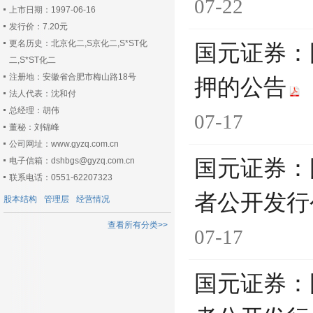
07-22
上市日期：1997-06-16
发行价：7.20元
更名历史：北京化二,S京化二,S*ST化
国元证券：
二,S*ST化二
注册地：安徽省合肥市梅山路18号
押的公告
法人代表：沈和付
总经理：胡伟
07-17
董秘：刘锦峰
公司网址：www.gyzq.com.cn
电子信箱：dshbgs@gyzq.com.cn
国元证券：
联系电话：0551-62207323
者公开发行
股本结构
管理层
经营情况
查看所有分类>>
07-17
国元证券：