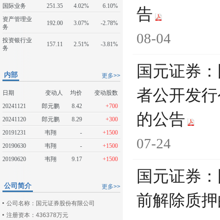
国际业务
251.35
4.02%
6.10%
告
资产管理业
192.00
3.07%
-2.78%
务
08-04
投资银行业
157.11
2.51%
-3.81%
务
国元证券：
内部
更多>>
者公开发行
日期
变动人
均价
变动股数
20241121
郎元鹏
8.42
+700
的公告
20241120
郎元鹏
8.29
+300
20191231
韦翔
-
+1500
07-24
20190630
韦翔
-
+1500
20190620
韦翔
9.17
+1500
国元证券：
公司简介
更多>>
前解除质押
公司名称：国元证券股份有限公司
注册资本：436378万元