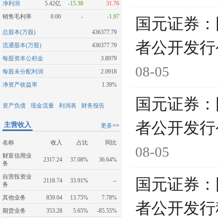
净利润
5.42亿
-15.38
31.76
销售毛利率
0.00
-
-1.97
国元证券：
总股本(万股)
436377.79
者公开发行
流通股本(万股)
436377.79
每股资本公积金
3.8979
08-05
每股未分配利润
2.0918
净资产收益率
1.39%
国元证券：
资产负债
现金流量
利润表
财务报告
者公开发行
主营收入
更多>>
名称
收入
占比
同比
08-05
财富信用业
2317.24
37.08%
36.64%
务
自营投资业
国元证券：
2118.74
33.91%
--
务
其他业务
859.04
13.75%
7.78%
者公开发行
期货业务
353.28
5.65%
-85.55%