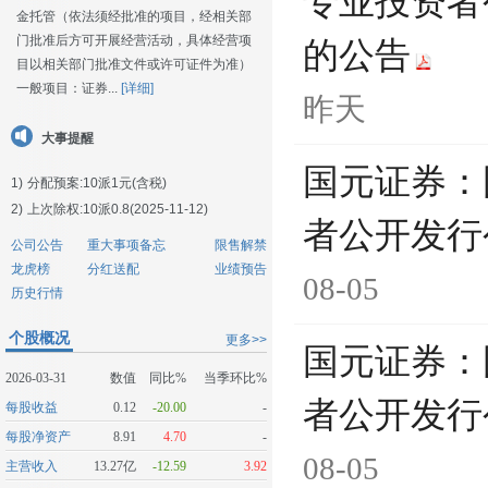
专业投资者
金托管（依法须经批准的项目，经相关部
门批准后方可开展经营活动，具体经营项
的公告
目以相关部门批准文件或许可证件为准）
一般项目：证券...
[详细]
昨天
大事提醒
国元证券：
1)
分配预案:10派1元(含税)
2)
上次除权:10派0.8(2025-11-12)
者公开发行
公司公告
重大事项备忘
限售解禁
龙虎榜
分红送配
业绩预告
08-05
历史行情
个股概况
更多>>
国元证券：
2026-03-31
数值
同比%
当季环比%
者公开发行
每股收益
0.12
-20.00
-
每股净资产
8.91
4.70
-
08-05
主营收入
13.27亿
-12.59
3.92