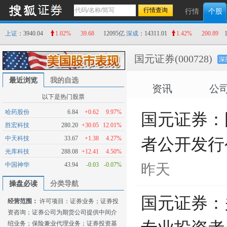
行情
个股
上证
：3940.04
1.02%
39.68
12095亿
深成
：14311.01
1.42%
200.89
国元证券
(000728)
深
最近浏览
我的自选
资讯
公
以下是热门股票
哈药股份
6.84
+0.62
9.97%
国元证券：
胜宏科技
280.20
+30.05
12.01%
中天科技
33.67
+1.38
4.27%
者公开发行
光库科技
288.08
+12.41
4.50%
中国神华
43.94
-0.03
-0.07%
昨天
操盘必读
分类导航
国元证券：
经营范围：
许可项目：证券业务；证券投
资咨询；证券公司为期货公司提供中间介
绍业务；保险兼业代理业务；证券投资基