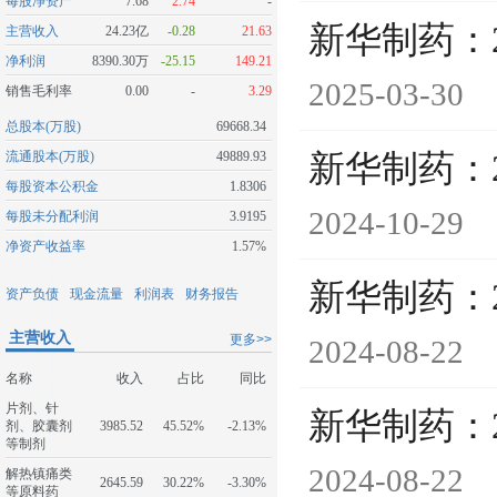
每股净资产
7.68
2.74
-
新华制药：
主营收入
24.23亿
-0.28
21.63
净利润
8390.30万
-25.15
149.21
2025-03-30
销售毛利率
0.00
-
3.29
总股本(万股)
69668.34
流通股本(万股)
49889.93
新华制药：
每股资本公积金
1.8306
2024-10-29
每股未分配利润
3.9195
净资产收益率
1.57%
新华制药：
资产负债
现金流量
利润表
财务报告
主营收入
更多>>
2024-08-22
名称
收入
占比
同比
片剂、针
新华制药：
剂、胶囊剂
3985.52
45.52%
-2.13%
等制剂
2024-08-22
解热镇痛类
2645.59
30.22%
-3.30%
等原料药