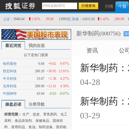
行情
个股
上证
：3940.04
1.02%
39.68
12095亿
深成
：14311.01
1.42%
200.89
新华制药
(000756)
深
最近浏览
我的自选
资讯
公
以下是热门股票
哈药股份
6.84
+0.62
9.97%
新华制药：
胜宏科技
280.20
+30.05
12.01%
中天科技
33.67
+1.38
4.27%
04-28
光库科技
288.08
+12.41
4.50%
中国神华
43.94
-0.03
-0.07%
新华制药：
操盘必读
分类导航
03-29
经营范围：
生产、批发、零售西药、化工
原料、食品添加剂、保健食品、固体饮
料、兽用药品、鱼油、制药设备、医药检