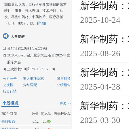
新华制药：
测仪器及仪表；自行研制开发项目的技术
转让、服务、技术咨询、技术培训；批
发、零售中药材、中药饮片、医疗器械
2025-10-24
（Ⅰ、Ⅱ、Ⅲ类）、隐...
[详细]
新华制药：
大事提醒
1)
分配预案:10派1.5元(含税)
2025-08-26
2)
2026-06-26:
召开股东大会,召开2025年度
股东大会
3)
上次除权:10派2.5(2025-07-18)
新华制药：
公司公告
重大事项备忘
限售解禁
2025-04-28
龙虎榜
分红送配
业绩预告
历史行情
个股概况
新华制药：
更多>>
2026-03-31
数值
同比%
当季环比%
2025-03-30
每股收益
0.12
-20.00
-