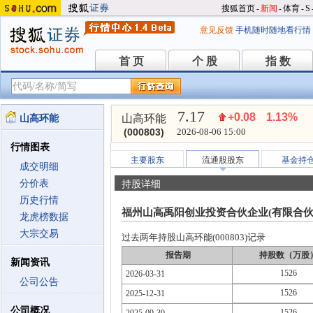
搜狐首页
-
新闻
-
体育
-
S
意见反馈
手机随时随地看行情
首 页
个 股
指 数
首 页
个 股
指 数
7.17
+0.08
1.13%
山高环能
山高环能
(000803)
2026-08-06 15:00
行情图表
主要股东
流通股股东
基金持
成交明细
分价表
持股详细
历史行情
福州山高禹阳创业投资合伙企业(有限合伙
龙虎榜数据
大宗交易
过去两年持股山高环能(000803)记录
报告期
持股数（万股
新闻资讯
1526
2026-03-31
公司公告
1526
2025-12-31
公司概况
1526