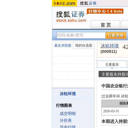
首 页
首 页
4
最近浏览股
我的自选股
冰轮环境
(000811)
主要股东
主要股东持股
中国农业银行
冰轮环境
过去两年持 冰轮环
报告
行情图表
2026-03-31
成交明细
分价表
本期进入持股
历史行情