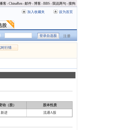
播客
-
ChinaRen
-
邮件
-
博客
-
BBS
-
我说两句
-
搜狗
加入收藏夹
设为首页
选股
选股
码：
注册
实时行情
变动（股）
股本性质
新进
流通A股