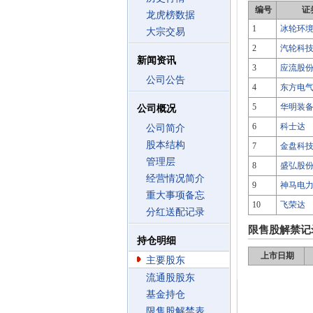
编号
证
龙虎榜数据
1
冰轮环
大宗交易
2
汽轮科
新闻资讯
3
应流股
公司公告
4
东方电
5
华明装
公司概况
6
科士达
公司简介
股本结构
7
金盘科
管理层
8
盛弘股
经营情况简介
9
神马电
重大事项备忘
10
飞荣达
分红送配记录
限售股解禁记
持仓明细
上市日期
主要股东
流通股股东
基金持仓
限售股解禁表