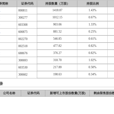
券简称
证券代码
持股数量（万股）
持股比例
1418.87
1.43%
境
000811
1012.15
0.67%
技
300277
903.06
1.33%
份
603308
881.52
0.25%
气
600875
546.85
0.61%
备
002270
477.82
0.82%
002518
376.27
0.82%
技
688676
318.70
1.02%
份
300693
217.89
0.50%
力
603530
198.63
0.34%
300602
录
公司名称
证券代码
新增可上市股份数量(万股)
剩余限售股份数