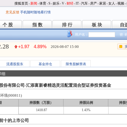
搜狐首页
-
新闻
-
体育
-
S
-
娱乐
-
V
-
财经
-
IT
-
汽车
-
房产
-
家居
-
女人
-
视频
-
意见反馈
手机随时随地看行情
个 股
指 数
排 行
板 块
自
个 股
指 数
排 行
板 块
自
用户名：
密 
2.28
+1.97
4.89%
2026-08-07 15:00
流通股股东
基金持仓
限售股解禁表
详细
股份有限公司-汇添富新睿精选灵活配置混合型证券投资基金
境(000811)
期
持股数（万股）
持股比例
持股
1418.87
1.43%
前十的上市公司