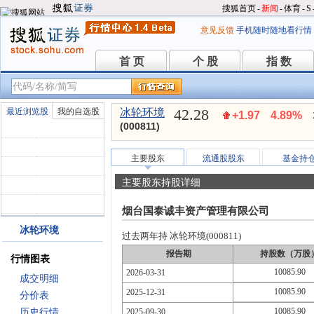
搜狐首页
-
新闻
-
体育
-
S
意见反馈
手机随时随地看行情
首 页
个 股
指 数
首 页
个 股
指 数
42.28
最近浏览股
我的自选股
冰轮环境
+1.97
4.89%
(000811)
主要股东
流通股股东
基金持
主要股东持股详细
烟台国泰诚丰资产管理有限公司
冰轮环境
过去两年持 冰轮环境(000811)
报告期
持股数（万股
行情图表
10085.90
2026-03-31
成交明细
10085.90
2025-12-31
分价表
10085.90
历史行情
2025-09-30