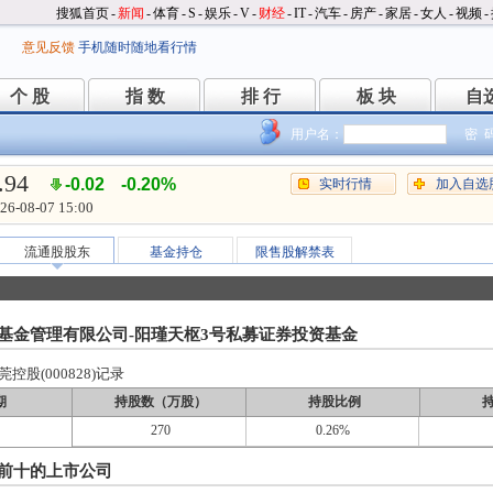
搜狐首页
-
新闻
-
体育
-
S
-
娱乐
-
V
-
财经
-
IT
-
汽车
-
房产
-
家居
-
女人
-
视频
-
意见反馈
手机随时随地看行情
个 股
指 数
排 行
板 块
自
个 股
指 数
排 行
板 块
自
用户名：
密 
.94
-0.02
-0.20%
实时行情
加入自选
26-08-07 15:00
流通股股东
基金持仓
限售股解禁表
基金管理有限公司-阳瑾天枢3号私募证券投资基金
股(000828)记录
期
持股数（万股）
持股比例
270
0.26%
前十的上市公司