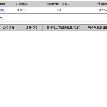
简称
证券代码
持股数量（万股）
持股比
控股
000828
270
0.26%
录
公司名称
证券代码
新增可上市股份数量(万股)
剩余限售股份数