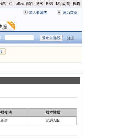
播客
-
ChinaRen
-
邮件
-
博客
-
BBS
-
我说两句
-
搜狗
加入收藏夹
设为首页
选股
选股
码：
注册
股
持股变动
股本性质
新进
流通A股