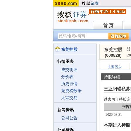
首 页
首 页
9
东莞控股
东莞控股
(000828)
20
行情图表
主要股东
成交明细
分价表
持股详细
历史行情
三亚阳瑾私募
龙虎榜数据
大宗交易
过去两年持股东莞控
报告
新闻资讯
2026-03-31
公司公告
本期进入持股
公司概况