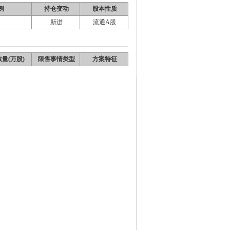
例
持仓变动
股本性质
新进
流通A股
量(万股)
限售事情类型
方案特征