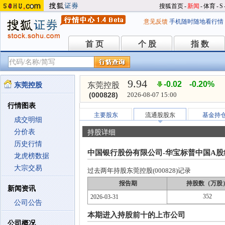
搜狐首页
-
新闻
-
体育
-
S
意见反馈
手机随时随地看行情
首 页
个 股
指 数
首 页
个 股
指 数
9.94
-0.02
-0.20%
东莞控股
东莞控股
(000828)
2026-08-07 15:00
行情图表
主要股东
流通股股东
基金持
成交明细
分价表
持股详细
历史行情
中国银行股份有限公司-华宝标普中国A
龙虎榜数据
大宗交易
过去两年持股东莞控股(000828)记录
报告期
持股数（万股
新闻资讯
352
2026-03-31
公司公告
本期进入持股前十的上市公司
公司概况