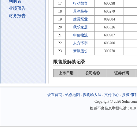
利润表
17
行动教育
605098
业绩预告
18
景津装备
603279
财务报告
19
凌霄泵业
002884
20
我乐家居
603326
21
中创物流
603967
22
东方环宇
603706
23
新媒股份
300770
限售股解禁记录
上市日期
公司名称
证券代码
设置首页
-
站点地图
-
搜狗输入法
-
支付中心
-
搜狐招聘
Copyright
©
2026 Sohu.com
搜狐不良信息举报电话：010－6