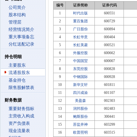
编号
证券简称
证券代码
公司简介
1
时代出版
600551
股本结构
2
重百集团
600729
管理层
3
广日股份
600894
经营情况简介
重大事项备忘
4
长虹华意
000404
分红送配记录
5
长虹美菱
000521
6
外服控股
600662
持仓明细
7
中国国贸
600007
主要股东
8
东莞控股
000828
流通股股东
9
中钢国际
000928
基金持仓
10
新华文轩
601811
限售股解禁表
11
四川成渝
601107
财务数据
12
美盈森
002303
重要财务指标
13
润邦股份
002483
主营收入构成
14
鲍斯股份
300441
资产负债表
15
苏盐井神
603299
现金流量表
16
欧普照明
603515