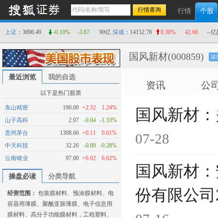
行情
个股
上证
：3896.49
-0.10%
-3.87
90亿
深成
：14152.78
0.30%
42.66
--亿
国风新材
(000859)
深
最近浏览
我的自选
资讯
公
以下是热门股票
东山精密
190.00
+2.32
1.24%
国风新材：
山子高科
2.97
-0.04
-1.33%
贵州茅台
1308.66
+0.11
0.01%
07-28
中天科技
32.20
-0.09
-0.28%
云南锗业
97.00
+6.02
6.62%
国风新材：
操盘必读
分类导航
份有限公司
经营范围：
包装膜材料、预涂膜材料、电
容器用薄膜、聚酰亚胺薄膜、电子信息用
膜材料、高分子功能膜材料，工程塑料、