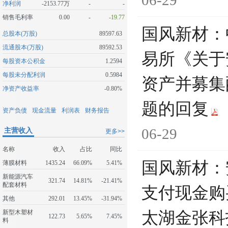
06-29
净利润
-2153.77万
-
-
销售毛利率
0.00
-
-19.77
国风新材：
总股本(万股)
89597.63
流通股本(万股)
89592.53
易所《关于
每股资本公积金
1.2594
每股未分配利润
0.5984
资产并募集
净资产收益率
-0.80%
题的回复
资产负债
现金流量
利润表
财务报告
06-29
主营收入
更多>>
名称
收入
占比
同比
国风新材：
薄膜材料
1435.24
66.09%
5.41%
新能源汽车
321.74
14.81%
-21.41%
配套材料
支付现金购
其他
292.01
13.45%
-31.94%
新型木塑材
太湖金张科
122.73
5.65%
7.45%
料