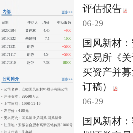
评估报告
内部
更多>>
06-29
日期
变动人
均价
变动股数
20200204
黄佳林
4.45
+900
20190222
朱建明
7.1
-1000
国风新材：
20171231
胡静
-
+5000
交易所《关
20171117
胡静
4.54
+5000
20170310
赵萍
7.38
-10000
买资产并募
公司简介
更多>>
订稿）
公司名称：安徽国风新材料股份有限公司
注册资本：89598万元
06-29
上市日期：1998-11-19
发行价：4.85元
更名历史：国风塑业,G国风,国风塑业
国风新材：
注册地：安徽省合肥市高新区铭传路1000号
法人代表：朱亦斌