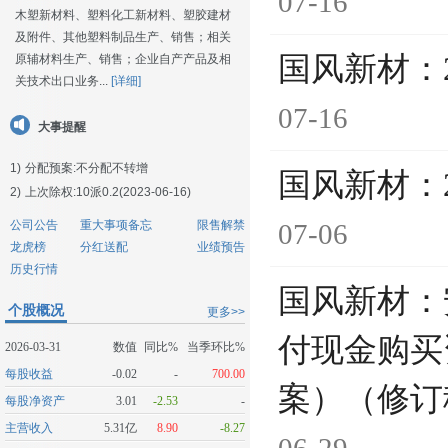
07-16
木塑新材料、塑料化工新材料、塑胶建材
及附件、其他塑料制品生产、销售；相关
国风新材：
原辅材料生产、销售；企业自产产品及相
关技术出口业务...
[详细]
07-16
大事提醒
1)
分配预案:不分配不转增
国风新材：
2)
上次除权:10派0.2(2023-06-16)
公司公告
重大事项备忘
限售解禁
07-06
龙虎榜
分红送配
业绩预告
历史行情
国风新材：
个股概况
更多>>
付现金购买
2026-03-31
数值
同比%
当季环比%
每股收益
-0.02
-
700.00
案）（修订
每股净资产
3.01
-2.53
-
主营收入
5.31亿
8.90
-8.27