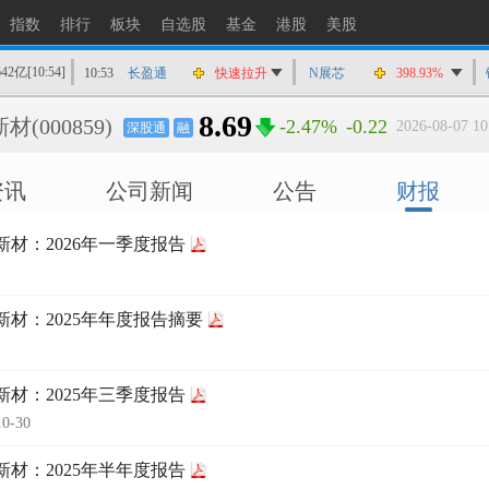
10:53
冠龙节能
猛烈打压
指数
排行
板块
自选股
基金
港股
美股
10:53
强瑞技术
快速拉升
642亿
[10:54]
10:53
长盈通
快速拉升
N展芯
398.93%
10:52
幸福蓝海
快速拉升
8.69
新材
(000859)
-2.47%
-0.22
2026-08-07 10
深股通
融
10:52
和达科技
快速拉升
10:52
博腾股份
涨停
资讯
公司新闻
公告
财报
10:52
利通电子
快速拉升
10:52
泓博医药
快速拉升
新材：2026年一季度报告
新材：2025年年度报告摘要
新材：2025年三季度报告
10-30
新材：2025年半年度报告