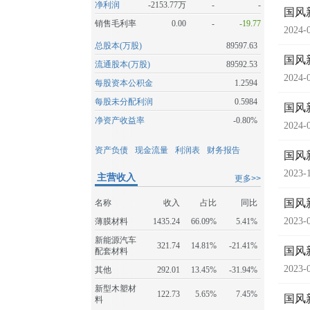
净利润
-2153.77万
-
-
国风
销售毛利率
0.00
-
-19.77
2024-
总股本(万股)
89597.63
国风
流通股本(万股)
89592.53
2024-
每股资本公积金
1.2594
每股未分配利润
0.5984
国风
净资产收益率
-0.80%
2024-
资产负债
现金流量
利润表
财务报告
国风
2023-
主营收入
更多>>
国风
名称
收入
占比
同比
2023-
薄膜材料
1435.24
66.09%
5.41%
新能源汽车
321.74
14.81%
-21.41%
国风
配套材料
2023-
其他
292.01
13.45%
-31.94%
新型木塑材
122.73
5.65%
7.45%
国风
料