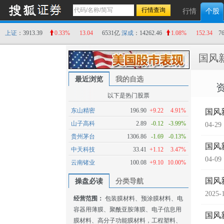
行情
个股
上证
：3913.39
0.33%
13.04
6531亿
深成
：14262.46
1.08%
152.34
7
国风
最近浏览
我的自选
以下是热门股票
东山精密
196.90
+9.22
4.91%
国风
山子高科
2.89
-0.12
-3.99%
04-29
贵州茅台
1306.86
-1.69
-0.13%
国风
中天科技
33.41
+1.12
3.47%
04-09
云南锗业
100.08
+9.10
10.00%
国风
操盘必读
分类导航
2025-
经营范围：
包装膜材料、预涂膜材料、电
容器用薄膜、聚酰亚胺薄膜、电子信息用
国风
膜材料、高分子功能膜材料，工程塑料、