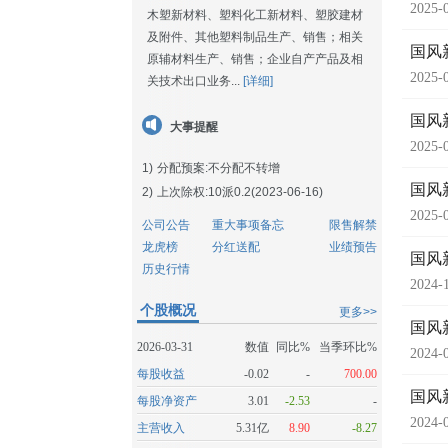
2025-
木塑新材料、塑料化工新材料、塑胶建材
及附件、其他塑料制品生产、销售；相关
国风
原辅材料生产、销售；企业自产产品及相
2025-
关技术出口业务...
[详细]
国风
大事提醒
2025-
1)
分配预案:不分配不转增
国风
2)
上次除权:10派0.2(2023-06-16)
2025-
公司公告
重大事项备忘
限售解禁
龙虎榜
分红送配
业绩预告
国风
历史行情
2024-
个股概况
更多>>
国风
2026-03-31
数值
同比%
当季环比%
2024-
每股收益
-0.02
-
700.00
国风
每股净资产
3.01
-2.53
-
2024-
主营收入
5.31亿
8.90
-8.27