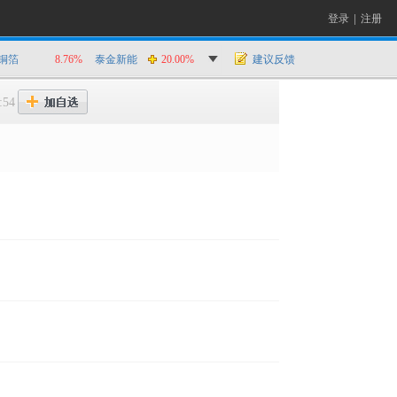
登录
|
注册
铜箔
8.76%
泰金新能
20.00%
建议反馈
:54