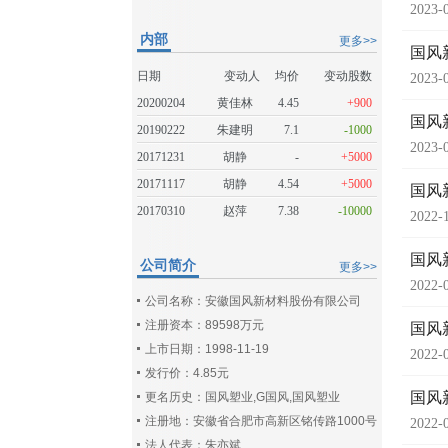
2023-
内部
更多>>
国风
日期
变动人
均价
变动股数
2023-
20200204
黄佳林
4.45
+900
国风
20190222
朱建明
7.1
-1000
2023-
20171231
胡静
-
+5000
20171117
胡静
4.54
+5000
国风
20170310
赵萍
7.38
-10000
2022-
国风
公司简介
更多>>
2022-
公司名称：安徽国风新材料股份有限公司
注册资本：89598万元
国风
上市日期：1998-11-19
2022-
发行价：4.85元
国风
更名历史：国风塑业,G国风,国风塑业
注册地：安徽省合肥市高新区铭传路1000号
2022-
法人代表：朱亦斌