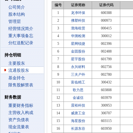
编号
证券简称
证券代码
公司简介
1
龙净环保
600388
股本结构
2
佛塑科技
000973
管理层
3
渤海租赁
000415
经营情况简介
重大事项备忘
4
华测检测
300012
分红送配记录
5
星网锐捷
002396
6
金固股份
002488
持仓明细
7
星宇股份
601799
主要股东
8
永兴材料
002756
流通股股东
9
三夫户外
002780
基金持仓
10
富临精工
300432
限售股解禁表
11
歌力思
603808
财务数据
12
金诚信
603979
重要财务指标
13
震裕科技
300953
主营收入构成
14
威唐工业
300707
资产负债表
15
海星股份
603115
现金流量表
16
长源东谷
603950