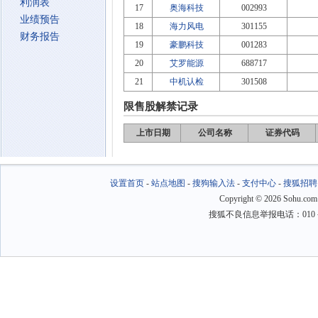
利润表
17
奥海科技
002993
业绩预告
18
海力风电
301155
财务报告
19
豪鹏科技
001283
20
艾罗能源
688717
21
中机认检
301508
限售股解禁记录
上市日期
公司名称
证券代码
设置首页
-
站点地图
-
搜狗输入法
-
支付中心
-
搜狐招聘
Copyright
©
2026 Sohu.com
搜狐不良信息举报电话：010－6