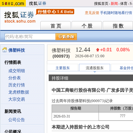
搜狐首页
-
新闻
-
体育
-
S
意见反馈
手机随时随地看行情
首 页
个 股
指 数
首 页
个 股
指 数
12.44
+0.01
0.08%
佛塑科技
佛塑科技
(000973)
2026-08-07 15:00
行情图表
主要股东
流通股股东
基金持
成交明细
分价表
持股详细
历史行情
中国工商银行股份有限公司-广发多因子
龙虎榜数据
大宗交易
过去两年持股佛塑科技(000973)记录
报告期
持股数（万股
新闻资讯
777
2026-03-31
公司公告
本期进入持股前十的上市公司
公司概况