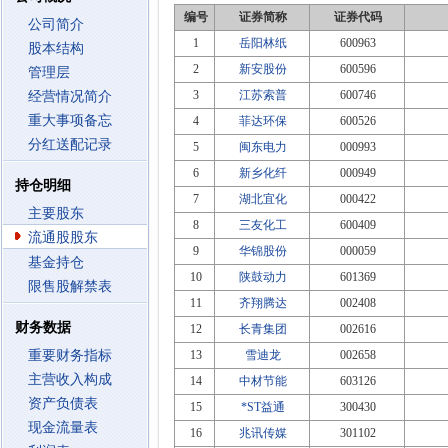
编号
证券简称
证券代码
公司简介
1
岳阳林纸
600963
股本结构
2
新安股份
600596
管理层
3
江苏索普
600746
经营情况简介
重大事项备忘
4
菲达环保
600526
分红送配记录
5
闽东电力
000993
6
新乡化纤
000949
持仓明细
7
湖北宜化
000422
主要股东
8
三友化工
600409
流通股股东
9
华锦股份
000059
基金持仓
10
陕鼓动力
601369
限售股解禁表
11
齐翔腾达
002408
财务数据
12
长青集团
002616
重要财务指标
13
雪迪龙
002658
主营收入构成
14
中材节能
603126
资产负债表
15
*ST益通
300430
现金流量表
16
兆讯传媒
301102