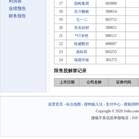
利润表
17
国检集团
603060
业绩预告
18
百川畅银
300614
财务报告
19
七一二
603712
20
东岳硅材
300821
21
*ST卓然
688121
22
纽威数控
688697
23
鼎际得
603255
24
瑞晨环保
301273
限售股解禁记录
上市日期
公司名称
证券代码
设置首页
-
站点地图
-
搜狗输入法
-
支付中心
-
搜狐招聘
Copyright
©
2026 Sohu.com
搜狐不良信息举报电话：010－6