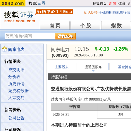
搜狐首页
-
新闻
-
体育
-
S
意见反馈
手机随时随地看行情
首 页
个 股
指 数
首 页
个 股
指 数
10.15
-0.13
-1.26%
闽东电力
闽东电力
(000993)
2026-08-06 15:00
行情图表
主要股东
流通股股东
基金持
成交明细
分价表
持股详细
历史行情
交通银行股份有限公司-广发优势成长股
龙虎榜数据
大宗交易
过去两年持股闽东电力(000993)记录
报告期
持股数（万股
新闻资讯
301
2026-03-31
公司公告
本期进入持股前十的上市公司
公司概况