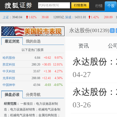
行情
个股
上证
：3940.04
1.02%
39.68
12095亿
深成
：14311.01
1.42%
200.89
永达股份
(001239)
注
最近浏览
我的自选
资讯
公
以下是热门股票
哈药股份
6.84
+0.62
9.97%
永达股份：
胜宏科技
280.20
+30.05
12.01%
中天科技
33.67
+1.38
4.27%
04-27
光库科技
288.08
+12.41
4.50%
中国神华
43.94
-0.03
-0.07%
永达股份：
操盘必读
分类导航
03-26
经营范围：
一般项目：电力设施器材制
造；电力设施器材销售；机械电气设备制
造；机械电气设备销售；金属结构制造；