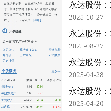
永达股份：
金属结构销售；金属材料销售；装卸搬
运；普通货物仓储服务（不含危险化学品
等需许可审批的项目）；货物进出口；技
2025-10-27
术进出口。（除依法...
[详细]
永达股份：
大事提醒
1)
分配预案:不分配不转增
2025-08-27
公司公告
重大事项备忘
限售解禁
龙虎榜
分红送配
业绩预告
永达股份：
历史行情
个股概况
更多>>
2025-04-28
2026-03-31
数值
同比%
当季环比%
每股收益
0.01
-85.94
-
永达股份：
每股净资产
5.65
2.40
-
主营收入
4.64亿
-1.34
-9.60
2025-04-20
净利润
257.09万
-85.92
110.53