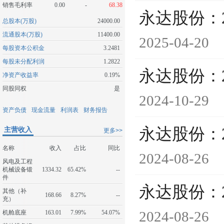
销售毛利率
0.00
-
68.38
永达股份：
总股本(万股)
24000.00
流通股本(万股)
11400.00
2025-04-20
每股资本公积金
3.2481
每股未分配利润
1.2822
永达股份：
净资产收益率
0.19%
同股同权
是
2024-10-29
资产负债
现金流量
利润表
财务报告
永达股份：
主营收入
更多>>
名称
收入
占比
同比
2024-08-26
风电及工程
机械设备锻
1334.32
65.42%
--
件
永达股份：
其他（补
168.66
8.27%
--
充）
2024-08-26
机舱底座
163.01
7.99%
54.07%