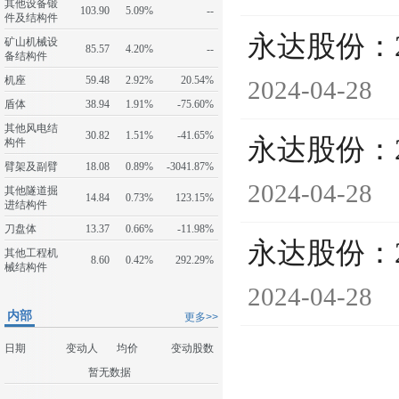
其他设备锻
103.90
5.09%
--
件及结构件
永达股份：
矿山机械设
85.57
4.20%
--
备结构件
机座
59.48
2.92%
20.54%
2024-04-28
盾体
38.94
1.91%
-75.60%
其他风电结
30.82
1.51%
-41.65%
永达股份：
构件
臂架及副臂
18.08
0.89%
-3041.87%
2024-04-28
其他隧道掘
14.84
0.73%
123.15%
进结构件
刀盘体
13.37
0.66%
-11.98%
永达股份：
其他工程机
8.60
0.42%
292.29%
械结构件
2024-04-28
内部
更多>>
日期
变动人
均价
变动股数
暂无数据