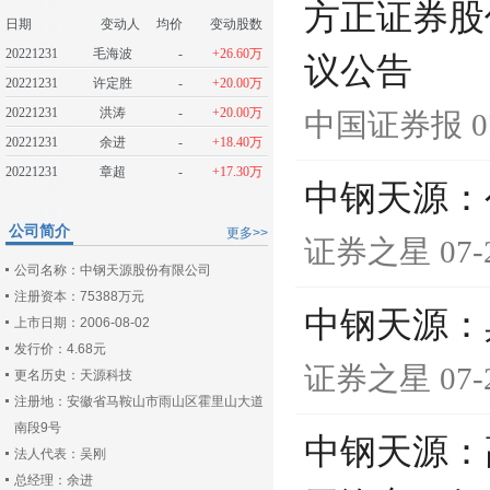
方正证券股
日期
变动人
均价
变动股数
20221231
毛海波
-
+26.60万
议公告
20221231
许定胜
-
+20.00万
20221231
洪涛
-
+20.00万
中国证券报
0
20221231
余进
-
+18.40万
20221231
章超
-
+17.30万
中钢天源：
公司简介
更多>>
证券之星
07-
公司名称：中钢天源股份有限公司
注册资本：75388万元
中钢天源：
上市日期：2006-08-02
发行价：4.68元
证券之星
07-
更名历史：天源科技
注册地：安徽省马鞍山市雨山区霍里山大道
南段9号
中钢天源：
法人代表：吴刚
总经理：余进