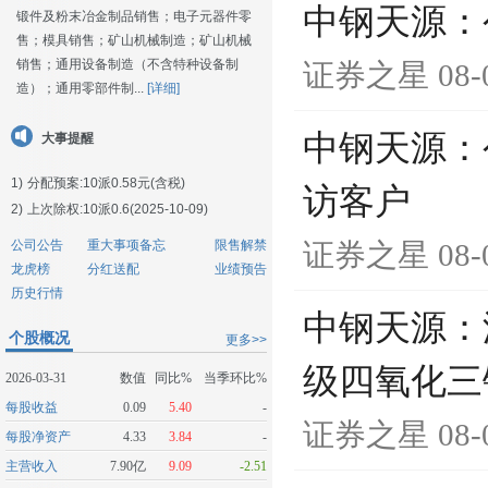
中钢天源：
锻件及粉末冶金制品销售；电子元器件零
售；模具销售；矿山机械制造；矿山机械
销售；通用设备制造（不含特种设备制
证券之星
08-
造）；通用零部件制...
[详细]
中钢天源：
大事提醒
1)
分配预案:10派0.58元(含税)
访客户
2)
上次除权:10派0.6(2025-10-09)
公司公告
重大事项备忘
限售解禁
证券之星
08-
龙虎榜
分红送配
业绩预告
历史行情
中钢天源：
个股概况
更多>>
级四氧化三
2026-03-31
数值
同比%
当季环比%
每股收益
0.09
5.40
-
证券之星
08-
每股净资产
4.33
3.84
-
主营收入
7.90亿
9.09
-2.51