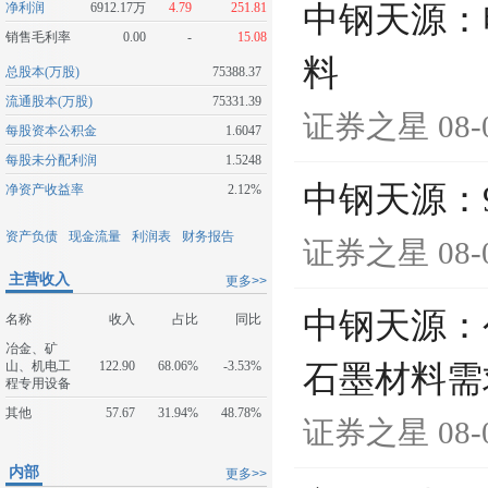
净利润
6912.17万
4.79
251.81
中钢天源：
销售毛利率
0.00
-
15.08
料
总股本(万股)
75388.37
流通股本(万股)
75331.39
证券之星
08-
每股资本公积金
1.6047
每股未分配利润
1.5248
中钢天源：
净资产收益率
2.12%
资产负债
现金流量
利润表
财务报告
证券之星
08-
主营收入
更多>>
中钢天源：
名称
收入
占比
同比
冶金、矿
山、机电工
122.90
68.06%
-3.53%
石墨材料需
程专用设备
其他
57.67
31.94%
48.78%
证券之星
08-
内部
更多>>