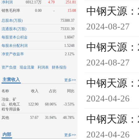
净利润
6912.17万
4.79
251.81
中钢天源：
销售毛利率
0.00
-
15.08
总股本(万股)
75388.37
2024-08-27
流通股本(万股)
75331.39
每股资本公积金
1.6047
中钢天源：
每股未分配利润
1.5248
净资产收益率
2.12%
2024-08-27
资产负债
现金流量
利润表
财务报告
主营收入
中钢天源：
更多>>
名称
收入
占比
同比
2024-04-26
冶金、矿
山、机电工
122.90
68.06%
-3.53%
程专用设备
中钢天源：
其他
57.67
31.94%
48.78%
2024-04-26
内部
更多>>