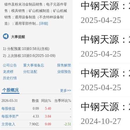
中钢天源：
锻件及粉末冶金制品销售；电子元器件零
售；模具销售；矿山机械制造；矿山机械
销售；通用设备制造（不含特种设备制
2025-04-25
造）；通用零部件制...
[详细]
中钢天源：
大事提醒
1)
分配预案:10派0.58元(含税)
2025-04-25
2)
上次除权:10派0.6(2025-10-09)
公司公告
重大事项备忘
限售解禁
中钢天源：
龙虎榜
分红送配
业绩预告
历史行情
2025-04-25
个股概况
更多>>
2026-03-31
数值
同比%
当季环比%
中钢天源：
每股收益
0.09
5.40
-
每股净资产
4.33
3.84
-
2024-10-27
主营收入
7.90亿
9.09
-2.51