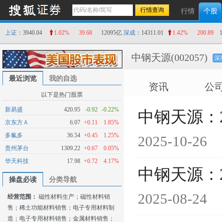
行情
个股
上证
：3940.04
1.02%
39.68
12095亿
深成
：14311.01
1.42%
200.89
中钢天源
(002057)
深
最近浏览
我的自选
资讯
公
以下是热门股票
新易盛
420.95
-0.92
-0.22%
中钢天源：
京东方Ａ
6.07
+0.11
1.85%
多氟多
36.54
+0.45
1.25%
2025-10-26
贵州茅台
1309.22
+0.67
0.05%
华天科技
17.98
+0.72
4.17%
中钢天源：
操盘必读
分类导航
2025-08-24
经营范围：
磁性材料生产；磁性材料销
售；稀土功能材料销售；电子专用材料制
造；电子专用材料销售；金属材料销售；