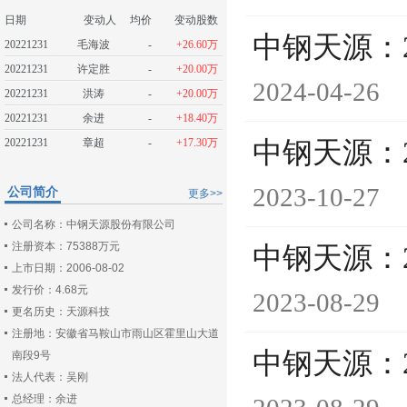
日期
变动人
均价
变动股数
中钢天源：
20221231
毛海波
-
+26.60万
20221231
许定胜
-
+20.00万
2024-04-26
20221231
洪涛
-
+20.00万
20221231
余进
-
+18.40万
20221231
章超
-
+17.30万
中钢天源：
2023-10-27
公司简介
更多>>
公司名称：中钢天源股份有限公司
注册资本：75388万元
中钢天源：
上市日期：2006-08-02
发行价：4.68元
2023-08-29
更名历史：天源科技
注册地：安徽省马鞍山市雨山区霍里山大道
中钢天源：
南段9号
法人代表：吴刚
总经理：余进