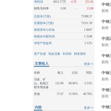
净利润
6912.17万
4.79
251.81
中钢
销售毛利率
0.00
-
15.08
新闻
总股本(万股)
75388.37
中钢
流通股本(万股)
75331.39
新闻
每股资本公积金
1.6047
每股未分配利润
1.5248
中国
净资产收益率
2.12%
新闻
资产负债
现金流量
利润表
财务报告
中钢
新闻
主营收入
更多>>
中钢
名称
收入
占比
同比
新闻
冶金、矿
山、机电工
122.90
68.06%
-3.53%
程专用设备
中钢
其他
57.67
31.94%
48.78%
新闻
中钢
内部
更多>>