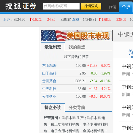
行情
个股
上证
：3924.70
0.62%
24.35
8593亿
深成
：14346.81
1.68%
236.69
1
中钢
最近浏览
我的自选
以下是热门股票
东山精密
199.06
+11.38
6.06%
中钢
山子高科
2.95
-0.06
-1.99%
新闻
贵州茅台
1306.21
-2.34
-0.18%
中钢
中天科技
33.66
+1.37
4.24%
新闻
云南锗业
100.08
+9.10
10.00%
中钢
操盘必读
分类导航
新闻
经营范围：
磁性材料生产；磁性材料销
售；稀土功能材料销售；电子专用材料制
中钢
造；电子专用材料销售；金属材料销售；