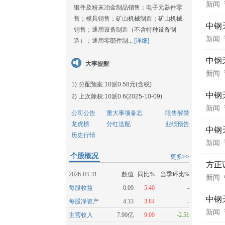
新闻
锻件及粉末冶金制品销售；电子元器件零
售；模具销售；矿山机械制造；矿山机械
中钢
销售；通用设备制造（不含特种设备制
新闻
造）；通用零部件制...
[详细]
中钢
大事提醒
新闻
1)
分配预案:10派0.58元(含税)
中钢
2)
上次除权:10派0.6(2025-10-09)
新闻
公司公告
重大事项备忘
限售解禁
龙虎榜
分红送配
业绩预告
中钢
历史行情
新闻
个股概况
更多>>
方正
2026-03-31
数值
同比%
当季环比%
新闻
每股收益
0.09
5.40
-
中钢
每股净资产
4.33
3.84
-
新闻
主营收入
7.90亿
9.09
-2.51