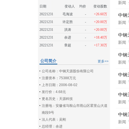
新闻
日期
变动人
均价
变动股数
20221231
毛海波
-
+26.60万
中钢
20221231
许定胜
-
+20.00万
新闻
20221231
洪涛
-
+20.00万
中钢
20221231
余进
-
+18.40万
新闻
20221231
章超
-
+17.30万
中钢
公司简介
更多>>
新闻
公司名称：中钢天源股份有限公司
中钢
注册资本：75388万元
新闻
上市日期：2006-08-02
发行价：4.68元
中钢
更名历史：天源科技
新闻
注册地：安徽省马鞍山市雨山区霍里山大道
南段9号
中钢
法人代表：吴刚
新闻
总经理：余进