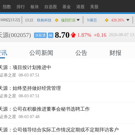
13:22
中船特气
快速拉升
指数
排行
板块
自选股
基金
港股
美股
13:22
联检科技
猛烈打压
0160亿
[13:22]
N展芯
420.26%
13:21
赛分科技
快速拉升
13:20
阳光电源
猛烈打压
8.70
天源
(002057)
1.87%
+0.16
2026-08-07 13
深股通
融
13:20
联瑞新材
快速拉升
13:19
昊华科技
快速拉升
资讯
公司新闻
公告
财报
13:19
和林微纳
猛烈打压
13:19
中红医疗
猛烈打压
天源：项目按计划推进中
证券之星
08-03 07:51
天源：始终坚持做好经营管理
证券之星
08-03 07:51
天源：公司在积极推进董事会秘书选聘工作
证券之星
08-03 07:48
天源：公司领导结合实际工作情况定期或不定期拜访客户