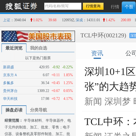
行情
个股
上证
：3940.04
1.02%
39.68
12095亿
深成
：14311.01
1.42%
200.89
TCL中环
(002129)
深
最近浏览
我的自选
资讯
公
以下是热门股票
新易盛
420.95
-0.92
-0.22%
深圳10+1
京东方Ａ
6.07
+0.11
1.85%
多氟多
36.54
+0.45
1.25%
张”的大趋
贵州茅台
1309.22
+0.67
0.05%
华天科技
17.98
+0.72
4.17%
新闻
深圳梦
操盘必读
分类导航
TCL中环
经营范围：
半导体材料、半导体器件、电
子元件的制造、加工、批发、零售；电子
仪器、设备整机及零部件制造、加工、批