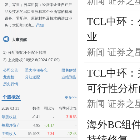
新闻
证券之
发、零售；房屋租赁；经营本企业自产产
品及技术的出口业务和本企业所需的机械
TCL中环
设备、零配件、原辅材料及技术的进口业
务；太阳能电池...
[详细]
业
大事提醒
新闻
证券之
1)
分配预案:不分配不转增
2)
上次除权:10派2.6(2024-07-09)
TCL中环
公司公告
重大事项备忘
限售解禁
龙虎榜
分红送配
业绩预告
历史行情
可行性分析
个股概况
更多>>
新闻
证券之
2026-03-31
数值
同比%
当季环比%
每股收益
-0.41
-
318.63
海外BC组
每股净资产
4.95
-31.17
-
主营收入
65.49亿
7.34
-12.43