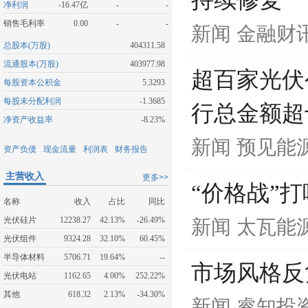
持续修复
净利润
-16.47亿
-
-
销售毛利率
0.00
-
-
新闻
金融财
总股本(万股)
404311.58
流通股本(万股)
403977.98
超百家光伏
每股资本公积金
5.3293
每股未分配利润
-1.3685
行总金额超
净资产收益率
-8.23%
新闻
预见能
资产负债
现金流量
利润表
财务报告
主营收入
更多>>
“价格战”
名称
收入
占比
同比
光伏硅片
12238.27
42.13%
-26.49%
新闻
太瓦能
光伏组件
9324.28
32.10%
60.45%
半导体材料
5706.71
19.64%
--
市场风格反
光伏电站
1162.65
4.00%
252.22%
其他
618.32
2.13%
-34.30%
新闻
睿知投