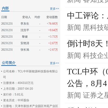
内部
更多>>
中工评论：
日期
变动人
均价
变动股数
20231231
李东生
-
+76.68万
新闻
黑科技
20231231
沈浩平
-
+9.64万
20231231
黎健
-
+3.75万
倒计时8天
20231231
安艳清
-
+2.67万
20231231
张长旭
-
+2.67万
新闻
科技企
公司简介
更多>>
TCL中环（
公司名称：TCL中环新能源科技股份有限公
司
公告，8月4
注册资本：404310万元
上市日期：2007-04-20
新闻
证券之
发行价：5.81元
更名历史：中环股份
注册地：天津市新技术产业园区华苑产业区