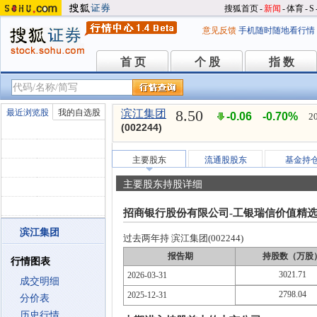
搜狐首页
-
新闻
-
体育
-
S
意见反馈
手机随时随地看行情
首 页
个 股
指 数
首 页
个 股
指 数
8.50
最近浏览股
我的自选股
滨江集团
-0.06
-0.70%
2
(002244)
主要股东
流通股股东
基金持
主要股东持股详细
招商银行股份有限公司-工银瑞信价值精
滨江集团
过去两年持 滨江集团(002244)
报告期
持股数（万股
行情图表
3021.71
2026-03-31
成交明细
2798.04
2025-12-31
分价表
历史行情