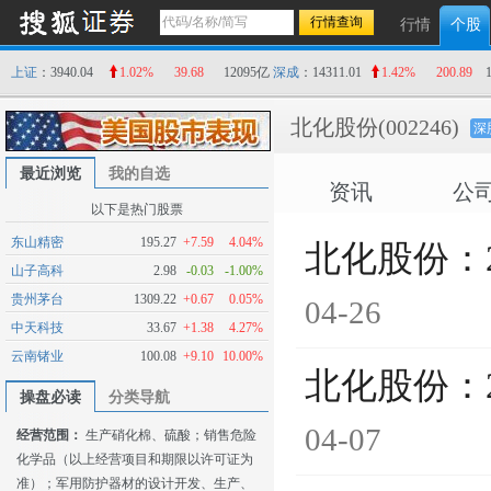
行情
个股
上证
：3940.04
1.02%
39.68
12095亿
深成
：14311.01
1.42%
200.89
北化股份
(002246)
深
最近浏览
我的自选
资讯
公
以下是热门股票
东山精密
195.27
+7.59
4.04%
北化股份：
山子高科
2.98
-0.03
-1.00%
贵州茅台
1309.22
+0.67
0.05%
04-26
中天科技
33.67
+1.38
4.27%
云南锗业
100.08
+9.10
10.00%
北化股份：
操盘必读
分类导航
04-07
经营范围：
生产硝化棉、硫酸；销售危险
化学品（以上经营项目和期限以许可证为
准）；军用防护器材的设计开发、生产、