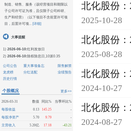
北化股份：
制造、销售、服务（该经营项目和期限以
子公司许可证为准，且仅限子公司科研、
生产和经营）（以下项目不含前置许可项
2025-10-28
目，后置许可项...
[详细]
北化股份：
大事提醒
1)
2026-06-10:
红利发放日
2025-08-28
2)
2026-06-10:
除权除息日,10派0.35
公司公告
重大事项备忘
限售解禁
北化股份：
龙虎榜
分红送配
业绩预告
历史行情
2024-10-27
个股概况
更多>>
2026-03-31
数值
同比%
当季环比%
北化股份：
每股收益
0.13
145.25
-
每股净资产
5.70
9.79
-
2024-08-27
主营收入
5.20亿
17.18
-43.21