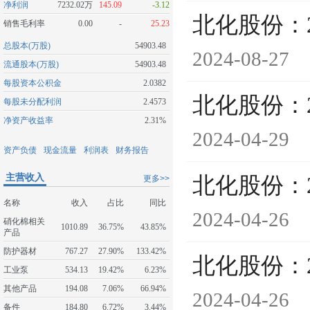
净利润
7232.02万
145.09
-3.12
北化股份：
销售毛利率
0.00
-
25.23
总股本(万股)
54903.48
2024-08-27
流通股本(万股)
54903.48
每股资本公积金
2.0382
北化股份：
每股未分配利润
2.4573
净资产收益率
2.31%
2024-04-29
资产负债
现金流量
利润表
财务报告
主营收入
北化股份：
更多>>
名称
收入
占比
同比
2024-04-26
硝化棉相关
1010.89
36.75%
43.85%
产品
防护器材
767.27
27.90%
133.42%
北化股份：
工业泵
534.13
19.42%
6.23%
其他产品
194.08
7.06%
66.94%
2024-04-26
备件
184.80
6.72%
3.44%