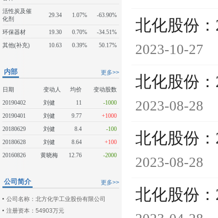
活性炭及催
29.34
1.07%
-63.90%
化剂
北化股份：
环保器材
19.30
0.70%
-34.51%
2023-10-27
其他(补充)
10.63
0.39%
50.17%
内部
更多>>
北化股份：
日期
变动人
均价
变动股数
2023-08-28
20190402
刘健
11
-1000
20190401
刘健
9.77
+1000
20180629
刘健
8.4
-100
北化股份：
20180628
刘健
8.64
+100
20160826
黄晓梅
12.76
-2000
2023-08-28
公司简介
更多>>
北化股份：
公司名称：北方化学工业股份有限公司
注册资本：54903万元