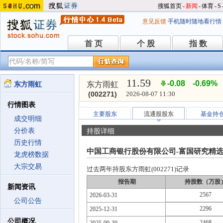
搜狐首页
-
新闻
-
体育
-
S
意见反馈
手机随时随地看行情
首 页
个 股
指 数
首 页
个 股
指 数
11.59
-0.08
-0.69%
东方雨虹
东方雨虹
(002271)
2026-08-07 11:30
行情图表
主要股东
流通股股东
基金持
成交明细
分价表
持股详细
历史行情
中国工商银行股份有限公司-富国研究精
龙虎榜数据
大宗交易
过去两年持股东方雨虹(002271)记录
报告期
持股数（万股
新闻资讯
2567
2026-03-31
公司公告
2296
2025-12-31
公司概况
2468