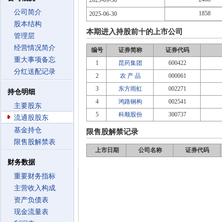
2025-09-30
公司简介
1858
2025-06-30
股本结构
本期进入持股前十的上市公司
管理层
经营情况简介
编号
证券简称
证券代码
重大事项备忘
1
昆药集团
600422
分红送配记录
2
农 产 品
000061
3
东方雨虹
002271
持仓明细
4
鸿路钢构
002541
主要股东
5
科顺股份
300737
流通股股东
基金持仓
限售股解禁记录
限售股解禁表
上市日期
公司名称
证券代码
财务数据
重要财务指标
主营收入构成
资产负债表
现金流量表