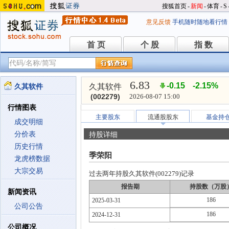
搜狐首页
-
新闻
-
体育
-
S
意见反馈
手机随时随地看行情
首 页
个 股
指 数
首 页
个 股
指 数
6.83
-0.15
-2.15%
久其软件
久其软件
(002279)
2026-08-07 15:00
行情图表
主要股东
流通股股东
基金持
成交明细
分价表
持股详细
历史行情
季荣阳
龙虎榜数据
大宗交易
过去两年持股久其软件(002279)记录
报告期
持股数（万股
新闻资讯
186
2025-03-31
公司公告
186
2024-12-31
公司概况