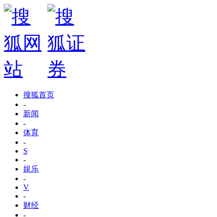
搜狐首页
-
新闻
-
体育
-
S
-
娱乐
-
V
-
财经
-