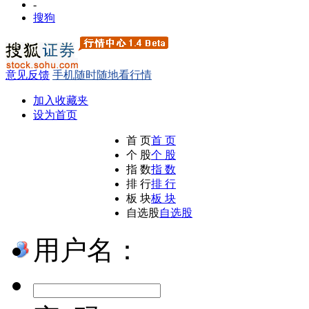
-
搜狗
意见反馈
手机随时随地看行情
加入收藏夹
设为首页
首 页
首 页
个 股
个 股
指 数
指 数
排 行
排 行
板 块
板 块
自选股
自选股
用户名：