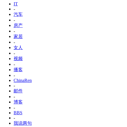
IT
-
汽车
-
房产
-
家居
-
女人
-
视频
-
播客
-
ChinaRen
-
邮件
-
博客
-
BBS
-
我说两句