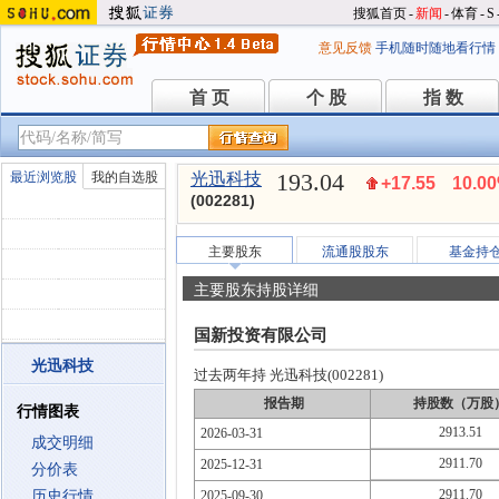
搜狐首页
-
新闻
-
体育
-
S
意见反馈
手机随时随地看行情
首 页
个 股
指 数
首 页
个 股
指 数
193.04
最近浏览股
我的自选股
光迅科技
+17.55
10.0
(002281)
主要股东
流通股股东
基金持
主要股东持股详细
国新投资有限公司
光迅科技
过去两年持 光迅科技(002281)
报告期
持股数（万股
行情图表
2913.51
2026-03-31
成交明细
2911.70
2025-12-31
分价表
2911.70
历史行情
2025-09-30