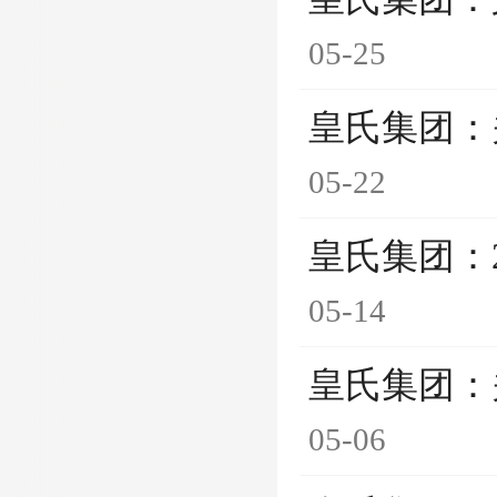
05-25
皇氏集团：
05-22
皇氏集团：2
05-14
皇氏集团：
05-06