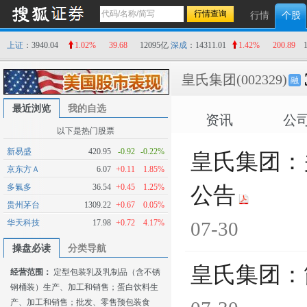
行情
个股
上证
：3940.04
1.02%
39.68
12095亿
深成
：14311.01
1.42%
200.89
皇氏集团
(002329)
融
最近浏览
我的自选
资讯
公
以下是热门股票
新易盛
420.95
-0.92
-0.22%
皇氏集团：
京东方Ａ
6.07
+0.11
1.85%
多氟多
36.54
+0.45
1.25%
公告
贵州茅台
1309.22
+0.67
0.05%
华天科技
17.98
+0.72
4.17%
07-30
操盘必读
分类导航
皇氏集团：
经营范围：
定型包装乳及乳制品（含不锈
钢桶装）生产、加工和销售；蛋白饮料生
产、加工和销售；批发、零售预包装食