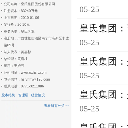
公司名称：皇氏集团股份有限公司
05-25
注册资本：83240万元
上市日期：2010-01-06
发行价：20.10元
皇氏集团：
更名历史：皇氏乳业
注册地：广西壮族自治区南宁市高新区丰达
05-25
路65号
法人代表：黄嘉棣
皇氏集团：
总经理：黄嘉棣
董秘：王婉芳
公司网址：www.gxhsry.com
05-25
电子信箱：hsryhhy@126.com
联系电话：0771-3211086
皇氏集团：
股本结构
管理层
经营情况
查看所有分类>>
05-25
皇氏集团：