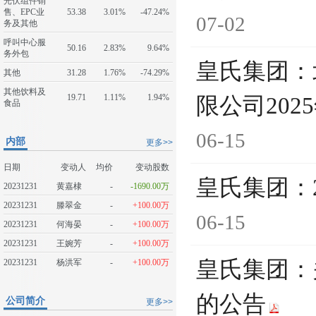
光伏组件销
售、EPC业
53.38
3.01%
-47.24%
07-02
务及其他
呼叫中心服
50.16
2.83%
9.64%
务外包
皇氏集团：
其他
31.28
1.76%
-74.29%
其他饮料及
19.71
1.11%
1.94%
限公司20
食品
06-15
内部
更多>>
日期
变动人
均价
变动股数
皇氏集团：
20231231
黄嘉棣
-
-1690.00万
20231231
滕翠金
-
+100.00万
06-15
20231231
何海晏
-
+100.00万
20231231
王婉芳
-
+100.00万
皇氏集团：
20231231
杨洪军
-
+100.00万
的公告
公司简介
更多>>